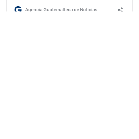
fm/ir
AGN.GT - 2021
Sitio web desarrollado por:
SCSPR