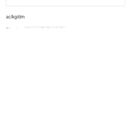
ac/kg/dm
Etiquetas:
desarrollo forestal
Gobernación Departamental de Totonicapán
Inab
AGN.GT - 2021
Sitio web desarrollado por:
SCSPR