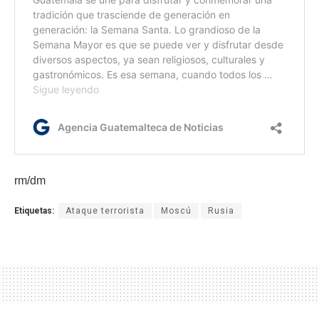
rm/dm
Etiquetas:
Ataque terrorista
Moscú
Rusia