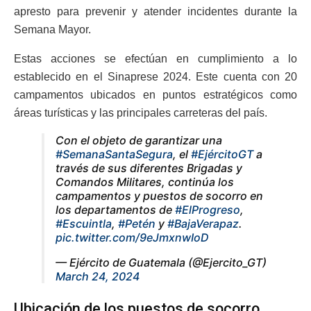
apresto para prevenir y atender incidentes durante la
Semana Mayor.
Estas acciones se efectúan en cumplimiento a lo
establecido en el Sinaprese 2024. Este cuenta con 20
campamentos ubicados en puntos estratégicos como
áreas turísticas y las principales carreteras del país.
Con el objeto de garantizar una
#SemanaSantaSegura
, el
#EjércitoGT
a
través de sus diferentes Brigadas y
Comandos Militares, continúa los
campamentos y puestos de socorro en
los departamentos de
#ElProgreso
,
#Escuintla
,
#Petén
y
#BajaVerapaz
.
pic.twitter.com/9eJmxnwIoD
— Ejército de Guatemala (@Ejercito_GT)
March 24, 2024
Ubicación de los puestos de socorro