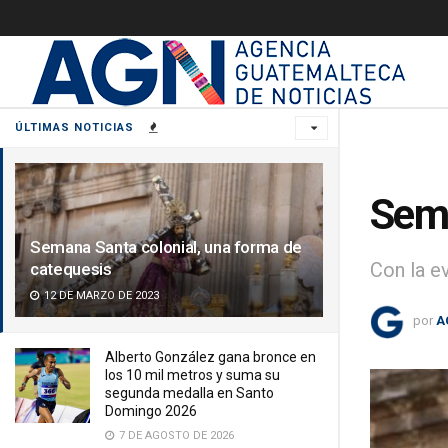
ÚLTIMAS NOTICIAS
Sema
Semana Santa colonial, una forma de
Con la e
catequesis
12 DE MARZO DE 2023
por
A
Alberto González gana bronce en
los 10 mil metros y suma su
segunda medalla en Santo
Domingo 2026
7 DE AGOSTO DE 2026