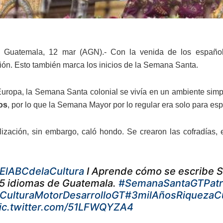
 Guatemala, 12 mar (AGN).- Con la venida de los españole
ión. Esto también marca los inicios de la Semana Santa.
ropa, la Semana Santa colonial se vivía en un ambiente simp
os
, por lo que la Semana Mayor por lo regular era solo para esp
ización, sin embargo, caló hondo. Se crearon las cofradías, 
ElABCdelaCultura
I Aprende cómo se escribe Se
5 idiomas de Guatemala.
#SemanaSantaGTPatr
CulturaMotorDesarrolloGT
#3milAñosRiquezaCu
ic.twitter.com/51LFWQYZA4