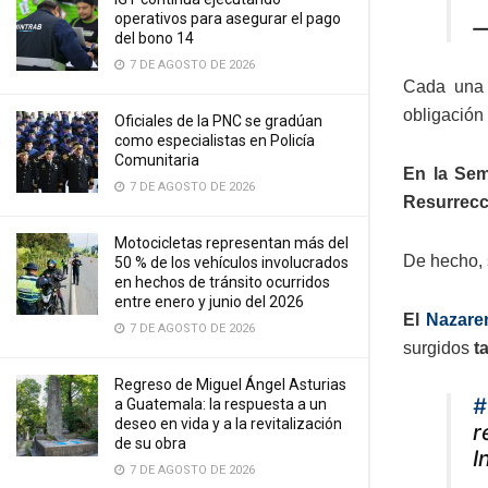
operativos para asegurar el pago
—
del bono 14
7 DE AGOSTO DE 2026
Cada una d
obligación 
Oficiales de la PNC se gradúan
como especialistas en Policía
Comunitaria
En la Sem
7 DE AGOSTO DE 2026
Resurrecc
Motocicletas representan más del
De hecho, 
50 % de los vehículos involucrados
en hechos de tránsito ocurridos
entre enero y junio del 2026
El
Nazare
7 DE AGOSTO DE 2026
surgidos
t
Regreso de Miguel Ángel Asturias
#
a Guatemala: la respuesta a un
deseo en vida y a la revitalización
r
de su obra
I
7 DE AGOSTO DE 2026