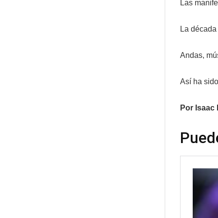
Las manife
La década 
Andas, mús
Así ha sido
Por Isaac
Puede