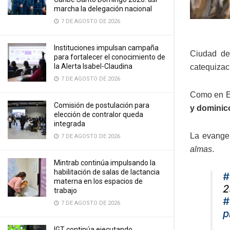
marcha la delegación nacional
7 DE AGOSTO DE 2026
Instituciones impulsan campaña
Ciudad de
para fortalecer el conocimiento de
la Alerta Isabel-Claudina
catequizac
7 DE AGOSTO DE 2026
Como en Eu
Comisión de postulación para
y dominic
elección de contralor queda
integrada
La evangel
7 DE AGOSTO DE 2026
almas
.
Mintrab continúa impulsando la
habilitación de salas de lactancia
#
materna en los espacios de
2
trabajo
#
7 DE AGOSTO DE 2026
p
IGT continúa ejecutando