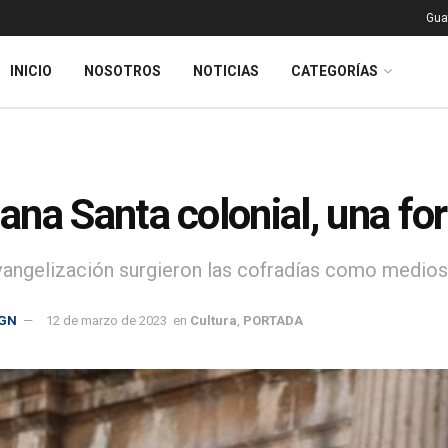
Gua
INICIO
NOSOTROS
NOTICIAS
CATEGORÍAS
na Santa colonial, una fo
vangelización surgieron las cofradías como medios
GN
12 de marzo de 2023
en
Cultura
,
PORTADA