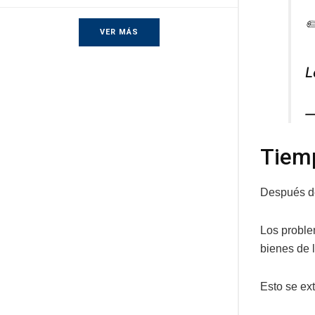
✏
VER MÁS
L
—
Tiemp
Después de
Los proble
bienes de l
Esto se ex