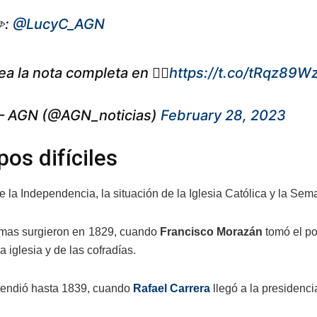
️:
@LucyC_AGN
ea la nota completa en 👇🏽
https://t.co/tRqz89W
 AGN (@AGN_noticias)
February 28, 2023
os difíciles
 la Independencia, la situación de la Iglesia Católica y la S
mas surgieron en 1829, cuando
Francisco Morazán
tomó el pod
a iglesia y de las cofradías.
tendió hasta 1839, cuando
Rafael Carrera
llegó a la presidenci