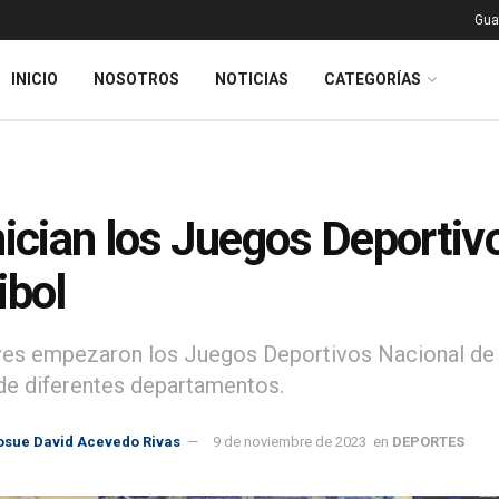
Gua
INICIO
NOSOTROS
NOTICIAS
CATEGORÍAS
nician los Juegos Deportiv
ibol
ves empezaron los Juegos Deportivos Nacional de Vo
de diferentes departamentos.
osue David Acevedo Rivas
9 de noviembre de 2023
en
DEPORTES