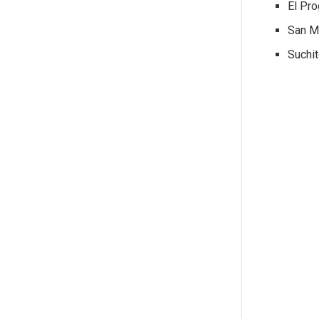
El Pr
San M
Suchi