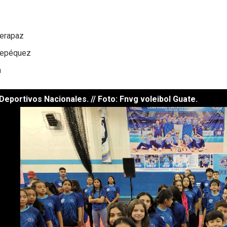
Verapaz
tepéquez
a
eportivos Nacionales. // Foto: Fnvg voleibol Guate.