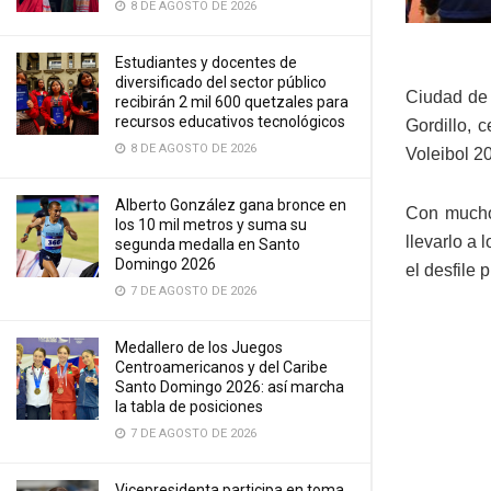
8 DE AGOSTO DE 2026
Estudiantes y docentes de
diversificado del sector público
Ciudad de 
recibirán 2 mil 600 quetzales para
recursos educativos tecnológicos
Gordillo, 
8 DE AGOSTO DE 2026
Voleibol 2
Alberto González gana bronce en
Con mucho 
los 10 mil metros y suma su
llevarlo a
segunda medalla en Santo
Domingo 2026
el desfile 
7 DE AGOSTO DE 2026
Medallero de los Juegos
Centroamericanos y del Caribe
Santo Domingo 2026: así marcha
la tabla de posiciones
7 DE AGOSTO DE 2026
Vicepresidenta participa en toma