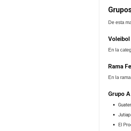
Grupo
De esta ma
Voleibol
En la cate
Rama F
En la rama
Grupo A
Guate
Jutiap
El Pr