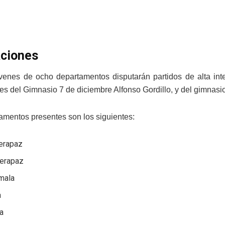
ciones
venes de ocho departamentos disputarán partidos de alta int
nes del Gimnasio 7 de diciembre Alfonso Gordillo, y del gimnasi
amentos presentes son los siguientes:
Verapaz
Verapaz
mala
a
a