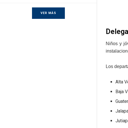
VER MÁS
Delega
Niños y jó
instalacio
Los depart
Alta 
Baja 
Guate
Jalap
Jutiap