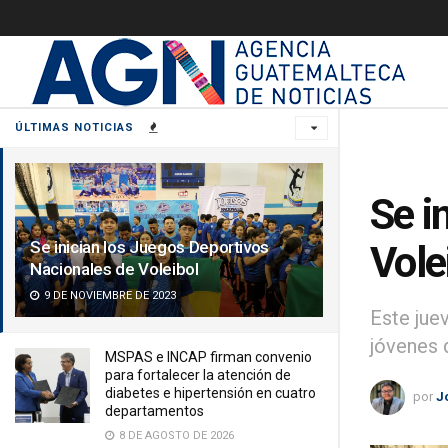
ÚLTIMAS NOTICIAS
Se i
Se inician los Juegos Deportivos
Vole
Nacionales de Voleibol
9 DE NOVIEMBRE DE 2023
Este jue
jóvenes 
MSPAS e INCAP firman convenio
para fortalecer la atención de
diabetes e hipertensión en cuatro
por
J
departamentos
8 DE AGOSTO DE 2026