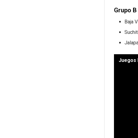
Grupo B
Baja 
Suchi
Jalap
Juegos D