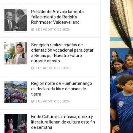
Presidente Arévalo lamenta
fallecimiento de Rodolfo
Rohrmoser Valdeavellano
8 DE AGOSTO DE 2026
Segeplan realiza charlas de
orientación vocacional para optar
a Becas por Nuestro Futuro
durante agosto
8 DE AGOSTO DE 2026
Región norte de Huehuetenango
es declarada libre de pisos de
tierra
8 DE AGOSTO DE 2026
Finde Cultural: la música, danza y
literatura llenan de cultura este fin
de semana