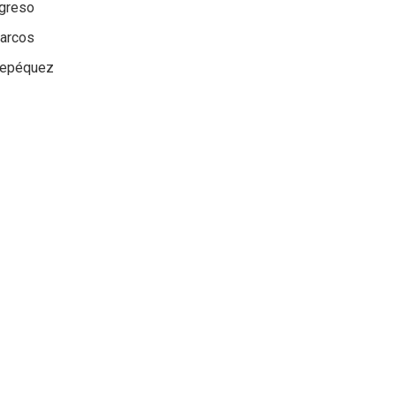
ogreso
arcos
tepéquez