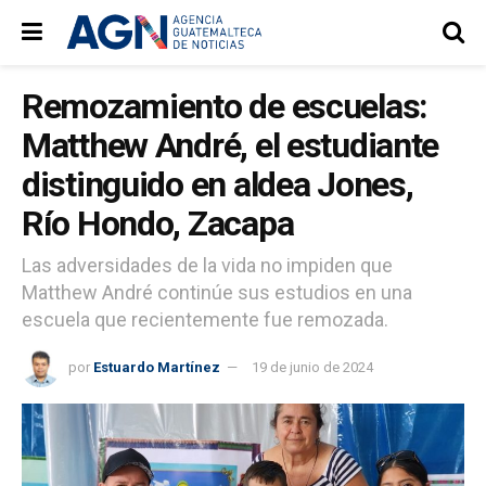
Remozamiento de escuelas:
Matthew André, el estudiante
distinguido en aldea Jones,
Río Hondo, Zacapa
Las adversidades de la vida no impiden que
Matthew André continúe sus estudios en una
escuela que recientemente fue remozada.
por
Estuardo Martínez
19 de junio de 2024