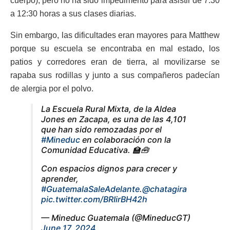
cuerpo), pero no ha sido impedimento para asistir de 7:30
a 12:30 horas a sus clases diarias.
Sin embargo, las dificultades eran mayores para Matthew
porque su escuela se encontraba en mal estado, los
patios y corredores eran de tierra, al movilizarse se
rapaba sus rodillas y junto a sus compañeros padecían
de alergia por el polvo.
La Escuela Rural Mixta, de la Aldea
Jones en Zacapa, es una de las 4,101
que han sido remozadas por el
#Mineduc
en colaboración con la
Comunidad Educativa. 🏫🧰
Con espacios dignos para crecer y
aprender,
#GuatemalaSaleAdelante
.
@chatagira
pic.twitter.com/BRIirBH42h
— Mineduc Guatemala (@MineducGT)
June 17, 2024