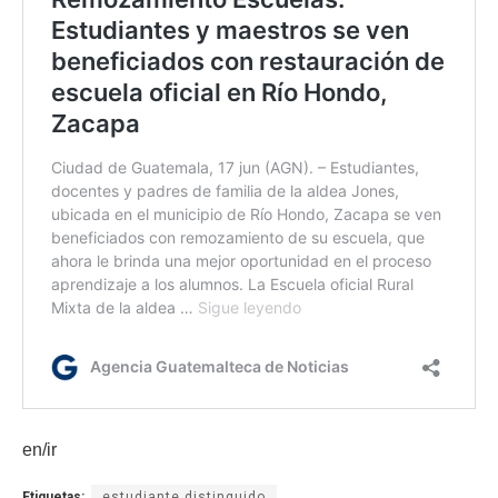
en/ir
Etiquetas:
estudiante distinguido