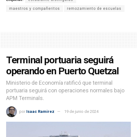
maestros y compañeritos
remozamiento de escuelas
Terminal portuaria seguirá
operando en Puerto Quetzal
Ministerio de Economía ratificó que terminal
portuaria seguirá con operaciones normales bajo
APM Terminals.
por
Isaac Ramirez
19 de junio de 2024