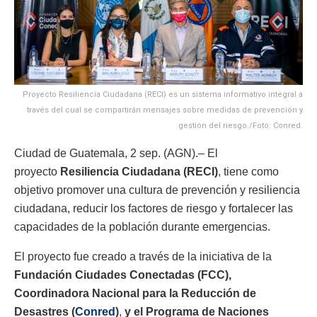
Proyecto Resiliencia Ciudadana (RECI) es un sistema informativo integral a
través del cual se compartirán mensajes sobre medidas de prevención y
gestión del riesgo./Foto: Conred.
Ciudad de Guatemala, 2 sep. (AGN).– El
proyecto
Resiliencia Ciudadana (RECI)
, tiene como
objetivo promover una cultura de prevención y resiliencia
ciudadana, reducir los factores de riesgo y fortalecer las
capacidades de la población durante emergencias.
El proyecto fue creado a través de la iniciativa de la
Fundación Ciudades Conectadas (FCC),
Coordinadora Nacional para la Reducción de
Desastres (
Conred
)
,
y el Programa de Naciones