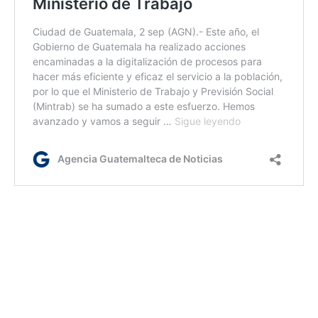
jm/jl/ir
Etiquetas:
Conred