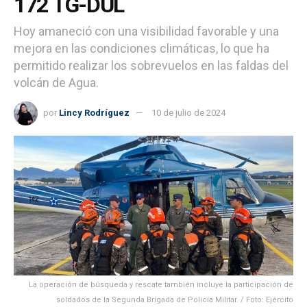
172 TG-DUL
Hoy amaneció con una visibilidad favorable y una
mejora en las condiciones climáticas, lo que ha
permitido realizar los sobrevuelos en las faldas del
volcán de Agua.
por
Lincy Rodríguez
10 de julio de 2024
La operación de búsqueda y rescate también incluye la participación de
soldados de la Segunda Brigada de Policía Militar. / Foto: Ejército