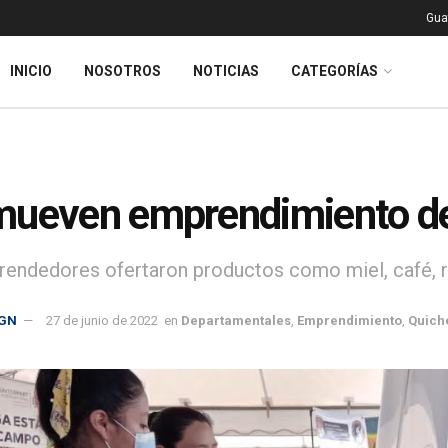
Gua
INICIO
NOSOTROS
NOTICIAS
CATEGORÍAS
ueven emprendimiento de 
endedores ofertaron productos como miel, café, ráb
GN
27 de junio de 2022
en
Departamentales
,
Emprendimiento
,
Quich