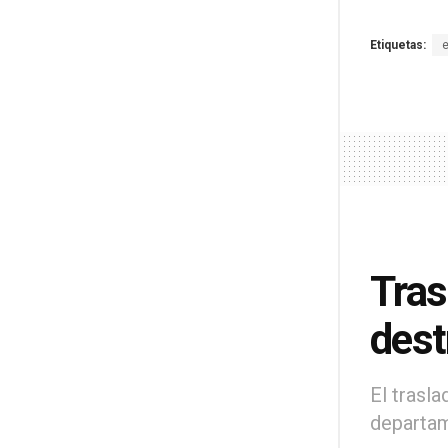
Etiquetas:
Tras
dest
El trasl
departam