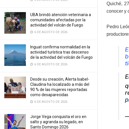
Quiché, 27
conocer y 
UBA brindó atención veterinaria a
comunidades afectadas por la
actividad del volcán de Fuego
Pedro León
6 DE AGOSTO DE 2026
productores
Inguat confirma normalidad en la
E
actividad turística tras descenso
b
de la actividad del volcán de Fuego
t
6 DE AGOSTO DE 2026
E
Desde su creación, Alerta Isabel-
Claudina ha localizado a más del
q
90 % de las mujeres reportadas
r
como desaparecidas
p
6 DE AGOSTO DE 2026
—
Jorge Vega conquista el oro en
salto y agranda su legado, en
Santo Domingo 2026