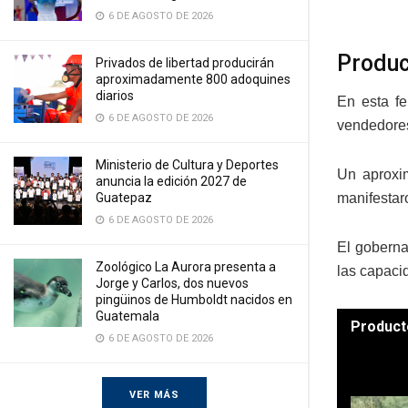
6 DE AGOSTO DE 2026
Produc
Privados de libertad producirán
aproximadamente 800 adoquines
diarios
En esta fe
6 DE AGOSTO DE 2026
vendedores
Ministerio de Cultura y Deportes
Un aproxim
anuncia la edición 2027 de
Guatepaz
manifestar
6 DE AGOSTO DE 2026
El goberna
Zoológico La Aurora presenta a
las capaci
Jorge y Carlos, dos nuevos
pingüinos de Humboldt nacidos en
Guatemala
Product
6 DE AGOSTO DE 2026
VER MÁS