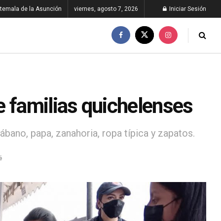
temala de la Asunción
viernes, agosto 7, 2026
Iniciar Sesión
familias quichelenses
ano, papa, zanahoria, ropa típica y zapatos.
é