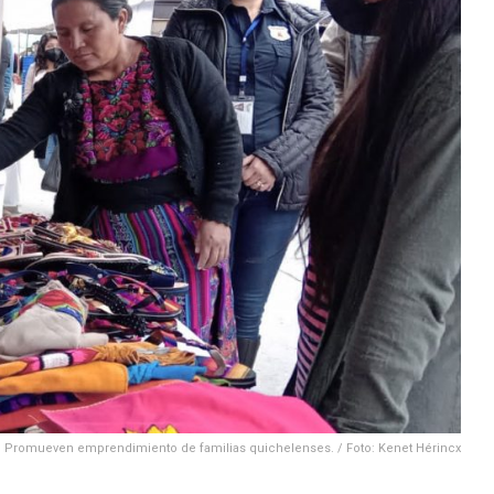
Promueven emprendimiento de familias quichelenses. / Foto: Kenet Hérincx