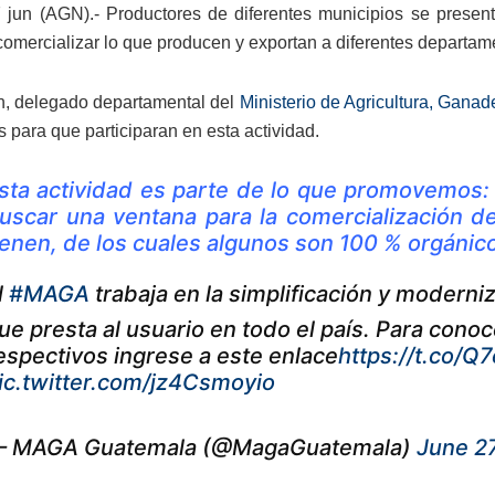
 jun (AGN).- Productores de diferentes municipios se prese
comercializar lo que producen y exportan a diferentes departam
, delegado departamental del
Ministerio de Agricultura, Gana
 para que participaran en esta actividad.
sta actividad es parte de lo que promovemos: p
uscar una ventana para la comercialización d
ienen, de los cuales algunos son 100 % orgánico
l
#MAGA
trabaja en la simplificación y moderniz
ue presta al usuario en todo el país. Para cono
espectivos ingrese a este enlace
https://t.co/
ic.twitter.com/jz4Csmoyio
 MAGA Guatemala (@MagaGuatemala)
June 2