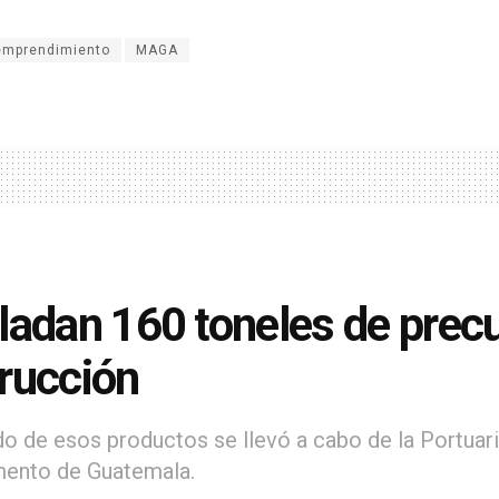
emprendimiento
MAGA
ladan 160 toneles de prec
rucción
ado de esos productos se llevó a cabo de la Portuar
ento de Guatemala.