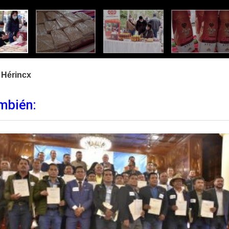
 Hérincx
mbién: