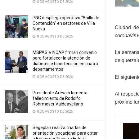
8 DE AGOSTO DE 2026
PNC despliega operativo “Anillo de
Contención” en sectores de Villa
Ciudad de
Nueva
coronaviru
8 DE AGOSTO DE 2026
La semana 
MSPAS e INCAP firman convenio
para fortalecer la atención de
de quetza
diabetes e hipertensión en cuatro
departamentos
El siguien
8 DE AGOSTO DE 2026
Presidente Arévalo lamenta
Al respect
fallecimiento de Rodolfo
próximo lu
Rohrmoser Valdeavellano
8 DE AGOSTO DE 2026
Segeplan realiza charlas de
orientación vocacional para optar
a Becas por Nuestro Futuro