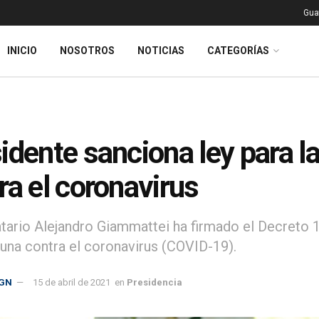
Gua
INICIO
NOSOTROS
NOTICIAS
CATEGORÍAS
idente sanciona ley para 
ra el coronavirus
tario Alejandro Giammattei ha firmado el Decreto 1
cuna contra el coronavirus (COVID-19).
GN
15 de abril de 2021
en
Presidencia