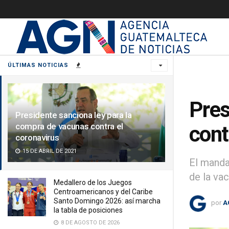
ÚLTIMAS NOTICIAS
Pres
Presidente sanciona ley para la
compra de vacunas contra el
cont
coronavirus
15 DE ABRIL DE 2021
El manda
de la va
Medallero de los Juegos
Centroamericanos y del Caribe
Santo Domingo 2026: así marcha
por
A
la tabla de posiciones
8 DE AGOSTO DE 2026