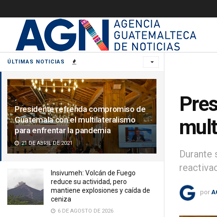
ÚLTIMAS NOTICIAS
Pres
Presidente refrenda compromiso de
Guatemala con el multilateralismo
mult
para enfrentar la pandemia
21 DE ABRIL DE 2021
Durante 
reactiva
Insivumeh: Volcán de Fuego
reduce su actividad, pero
mantiene explosiones y caída de
por
A
ceniza
6 DE AGOSTO DE 2026