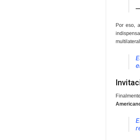
—
Por eso, a
indispensa
multilateral
E
e
Invita
Finalment
American
E
r