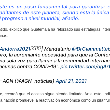
ste es un paso fundamental para garantizar e
abitantes de este planeta, siendo esta la únic
l progreso a nivel mundial, añadió.
tido, explicó que Guatemala ha reforzado sus estrategias inter
unas.
Andorra2021
🇦🇩 | Mandatario
@DrGiammattei
oro, la apremiante necesidad para que la Conf
na sola voz para llamar a la comunidad internaci
acunas contra COVID-19".
pic.twitter.com/ogA
 AGN (@AGN_noticias)
April 21, 2021
e, recordó que el acceso sigue siendo limitado. Ante esto, ind
 la nación promueve la reactivación económica como un pilar fun