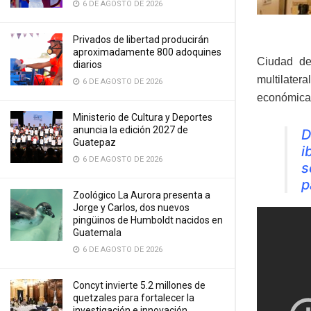
6 DE AGOSTO DE 2026
Privados de libertad producirán
aproximadamente 800 adoquines
Ciudad de
diarios
multilater
6 DE AGOSTO DE 2026
económica 
Ministerio de Cultura y Deportes
anuncia la edición 2027 de
D
Guatepaz
i
6 DE AGOSTO DE 2026
s
p
Zoológico La Aurora presenta a
Jorge y Carlos, dos nuevos
pingüinos de Humboldt nacidos en
Guatemala
6 DE AGOSTO DE 2026
Concyt invierte 5.2 millones de
quetzales para fortalecer la
investigación e innovación