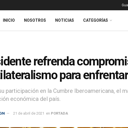
Gua
INICIO
NOSOTROS
NOTICIAS
CATEGORÍAS
idente refrenda compromi
ilateralismo para enfrenta
su participación en la Cumbre Iberoamericana, el m
ción económica del país.
GN
21 de abril de 2021
en
PORTADA