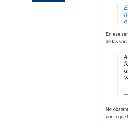
E
h
e
En ese sen
de las vac
#
f
u
v
—
No obstant
por lo que