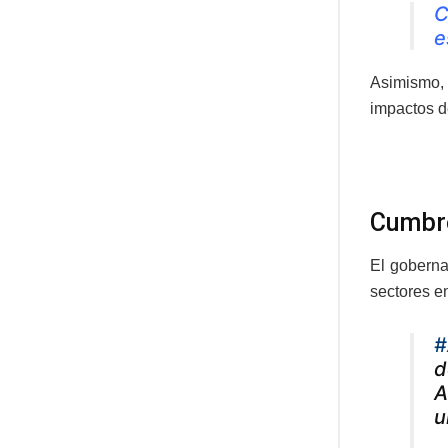
C
e
Asimismo, 
impactos d
Cumbre
El goberna
sectores em
#
d
A
u