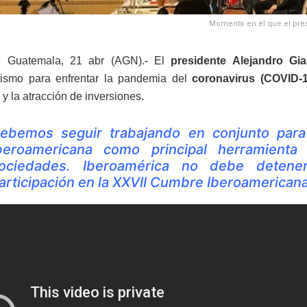
Momento en el que el pres
 Guatemala, 21 abr (AGN).- El
presidente Alejandro Gi
alismo para enfrentar la pandemia del
coronavirus (COVID-1
y la atracción de inversiones.
ebemos seguir trabajando en conjunto para
beroamericana como principal herramienta
ociedades. Iberoamérica no debe detener
articipación en la XXVII Cumbre Iberoamerican