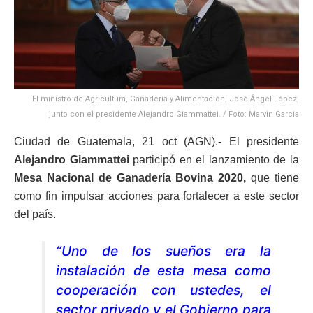
El ministro de Agricultura, Ganadería y Alimentación, José Ángel López,
junto con el presidente Alejandro Giammattei. / Foto: Marvin Garcia
Ciudad de Guatemala, 21 oct (AGN).- El presidente
Alejandro Giammattei
participó en el lanzamiento de la
Mesa Nacional de Ganadería Bovina 2020,
que tiene
como fin impulsar acciones para fortalecer a este sector
del país.
“Uno de los sueños era la
instalación de esta mesa como
cooperación con ustedes, el
sector privado y el Gobierno para