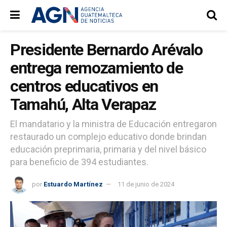
Presidente Bernardo Arévalo
entrega remozamiento de
centros educativos en
Tamahú, Alta Verapaz
El mandatario y la ministra de Educación entregaron
restaurado un complejo educativo donde brindan
educación preprimaria, primaria y del nivel básico
para beneficio de 394 estudiantes.
por
Estuardo Martínez
11 de junio de 2024