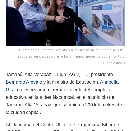
El presidente Bernardo Arévalo realizó al entrega de una de las 4 mil
escuelas remozadas durante los primeros meses de gobierno. Foto:
Dickéns Zamora
Tamahú, Alta Verapaz ,11 jun (AGN).– El presidente
Bernardo Arévalo
y la ministra de Educación,
Anabella
Giracca,
entregaron el remozamiento del complejo
educativo, en la aldea Naxombal, en el municipio de
Tamahú, Alta Verapaz, que se ubica a 200 kilómetros de
la ciudad capital.
Allí funcionan el Centro Oficial de Preprimaria Bilingüe