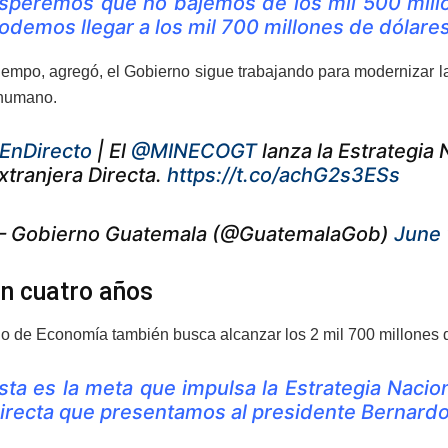
speremos que no bajemos de los mil 500 mill
odemos llegar a los mil 700 millones de dólares,
iempo, agregó, el Gobierno sigue trabajando para modernizar la 
 humano.
EnDirecto
| El
@MINECOGT
lanza la Estrategia 
xtranjera Directa.
https://t.co/achG2s3ESs
 Gobierno Guatemala (@GuatemalaGob)
June 
n cuatro años
rio de Economía también busca alcanzar los 2 mil 700 millones 
sta es la meta que impulsa la Estrategia Nacio
irecta que presentamos al presidente Bernardo