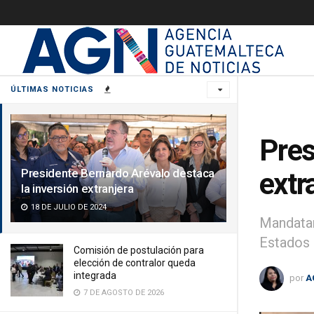
ÚLTIMAS NOTICIAS
Pres
Presidente Bernardo Arévalo destaca
extr
la inversión extranjera
18 DE JULIO DE 2024
Mandatar
Estados 
Comisión de postulación para
elección de contralor queda
integrada
por
A
7 DE AGOSTO DE 2026