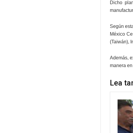
Dicho pla
manufactura
Según esta
México Cen
(Taiwán), I
Además, ex
manera en 
Lea ta