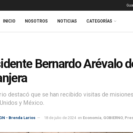
Gua
INICIO
NOSOTROS
NOTICIAS
CATEGORÍAS
idente Bernardo Arévalo de
anjera
io destacó que se han recibido visitas de misiones
Unidos y México.
GN - Brenda Larios
18 de julio de 2024
en
Economía
,
GOBIERNO
,
Pre