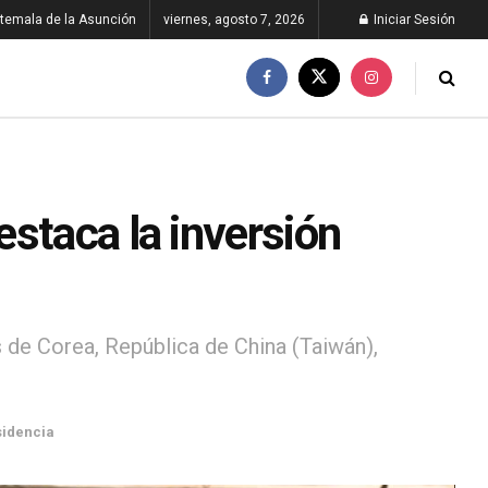
temala de la Asunción
viernes, agosto 7, 2026
Iniciar Sesión
staca la inversión
 de Corea, República de China (Taiwán),
sidencia