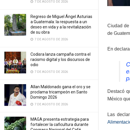
7 DE AGOSTO DE 2026
Regreso de Miguel Ángel Asturias
a Guatemala: la respuesta a un
Ciudad de 
deseo en vida y a la revitalización
de su obra
de Guatem
7 DE AGOSTO DE 2026
En declara
Codisra lanza campaña contra el
racismo digital y los discursos de
C
odio
e
7 DE AGOSTO DE 2026
p
Allan Maldonado gana el oro y se
Destacó qu
proclama tricampeón en Santo
Domingo 2026
México que
7 DE AGOSTO DE 2026
Las declar
MAGA presenta estrategia para
Alimentaci
fortalecer la caficultura durante
Congreso Nacional del Café