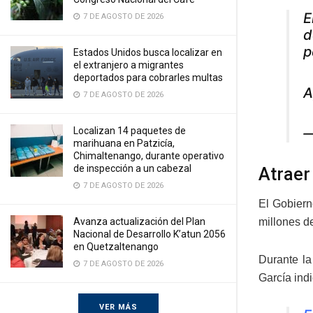
E
7 DE AGOSTO DE 2026
d
p
Estados Unidos busca localizar en
el extranjero a migrantes
deportados para cobrarles multas
A
7 DE AGOSTO DE 2026
Localizan 14 paquetes de
—
marihuana en Patzicía,
Chimaltenango, durante operativo
de inspección a un cabezal
Atraer
7 DE AGOSTO DE 2026
El Gobiern
Avanza actualización del Plan
millones d
Nacional de Desarrollo K’atun 2056
en Quetzaltenango
Durante la
7 DE AGOSTO DE 2026
García indi
VER MÁS