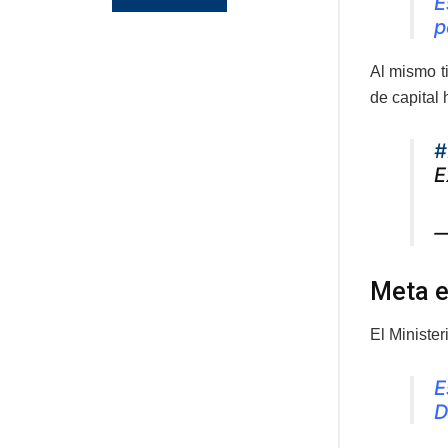
E
p
Al mismo t
de capital
#
E
—
Meta e
El Ministe
E
D