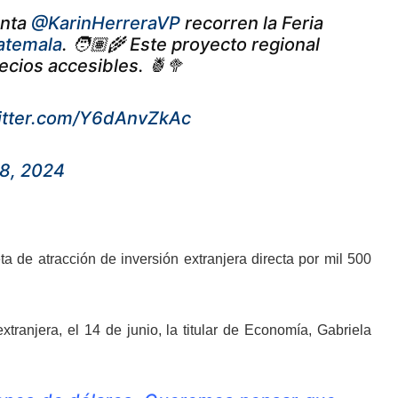
enta
@KarinHerreraVP
recorren la Feria
temala
. 🧑🏽‍🌾 Este proyecto regional
ecios accesibles. 🍍🥦
witter.com/Y6dAnvZkAc
18, 2024
 de atracción de inversión extranjera directa por mil 500
xtranjera, el 14 de junio, la titular de Economía, Gabriela