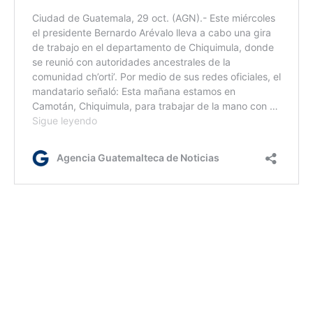
rm
Etiquetas:
Cuba
Haiti
Huracán Melissa