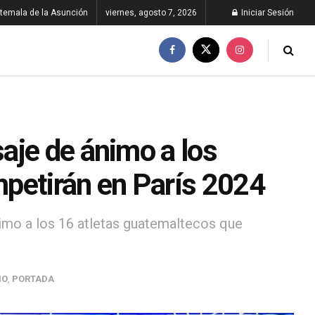
temala de la Asunción
viernes, agosto 7, 2026
Iniciar Sesión
aje de ánimo a los
petirán en París 2024
nimo a los 16 atletas guatemaltecos que
NO
,
PORTADA