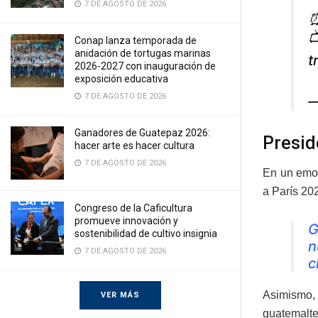
7 DE AGOSTO DE 2026
⏰

Conap lanza temporada de
anidación de tortugas marinas
t
2026-2027 con inauguración de
exposición educativa
7 DE AGOSTO DE 2026
—
Ganadores de Guatepaz 2026:
Presid
hacer arte es hacer cultura
7 DE AGOSTO DE 2026
En un emot
a París 20
Congreso de la Caficultura
promueve innovación y
G
sostenibilidad de cultivo insignia
n
7 DE AGOSTO DE 2026
c
Asimismo, 
VER MÁS
guatemalte