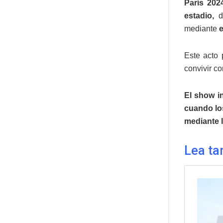
París 202
estadio,
da
mediante
e
Este acto 
convivir co
El show i
cuando lo
mediante l
Lea ta