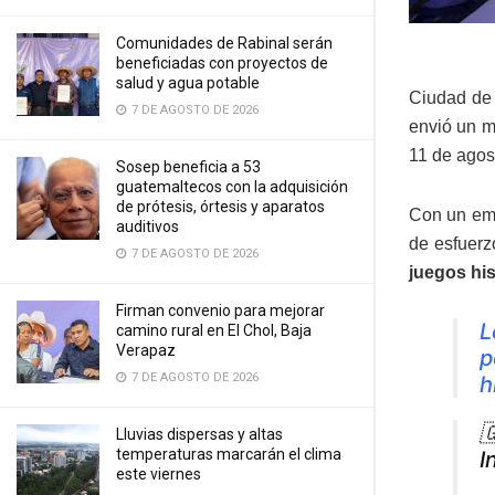
Comunidades de Rabinal serán
beneficiadas con proyectos de
salud y agua potable
Ciudad de 
7 DE AGOSTO DE 2026
envió un m
11 de agos
Sosep beneficia a 53
guatemaltecos con la adquisición
de prótesis, órtesis y aparatos
Con un emo
auditivos
de esfuerz
7 DE AGOSTO DE 2026
juegos his
Firman convenio para mejorar
L
camino rural en El Chol, Baja
Verapaz
p
7 DE AGOSTO DE 2026
h

Lluvias dispersas y altas
temperaturas marcarán el clima
I
este viernes