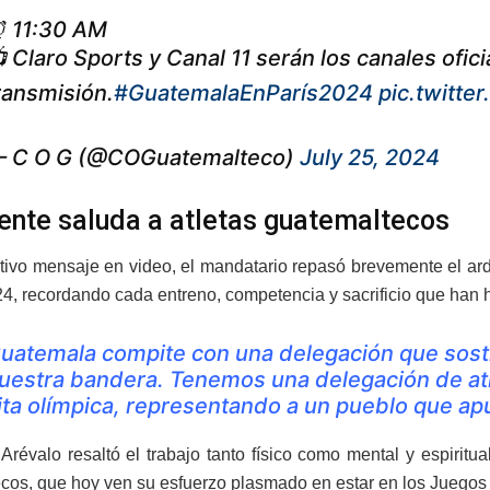
 11:30 AM
 Claro Sports y Canal 11 serán los canales ofici
ransmisión.
#GuatemalaEnParís2024
pic.twitt
 C O G (@COGuatemalteco)
July 25, 2024
ente saluda a atletas guatemaltecos
ivo mensaje en video, el mandatario repasó brevemente el ardu
24, recordando cada entreno, competencia y sacrificio que han 
uatemala compite con una delegación que sost
uestra bandera. Tenemos una delegación de atl
ita olímpica, representando a un pueblo que ap
Arévalo resaltó el trabajo tanto físico como mental y espiritu
cos, que hoy ven su esfuerzo plasmado en estar en los Juegos