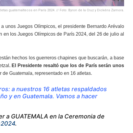
tletas guatemaltecos en París 2024. // Foto: Byron de la Cruz y Dickéns Zamora.
 a unos Juegos Olímpicos, el presidente Bernardo Arévalo
 en los Juegos Olímpicos de París 2024, del 26 de julio al
están hechos los guerreros chapines que buscarán, a base
etzal
. El Presidente resaltó que los de París serán unos
r de Guatemala, representado en 16 atletas.
os: a nuestros 16 atletas respaldados
ueño y en Guatemala. Vamos a hacer
ara ver a GUATEMALA en la Ceremonia de
s2024
.