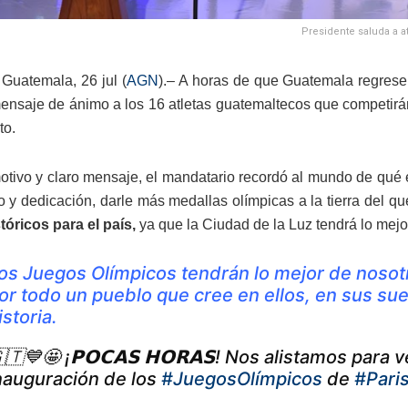
Presidente saluda a a
Guatemala, 26 jul (
AGN
).– A horas de que Guatemala regrese
ensaje de ánimo a los 16 atletas guatemaltecos que competirán
to.
tivo y claro mensaje, el mandatario recordó al mundo de qué 
o y dedicación, darle más medallas olímpicas a la tierra del qu
tóricos para el país,
ya que la Ciudad de la Luz tendrá lo mejo
os Juegos Olímpicos tendrán lo mejor de nosotr
or todo un pueblo que cree en ellos, en sus s
istoria.
🇹💙🤩 ¡𝗣𝗢𝗖𝗔𝗦 𝗛𝗢𝗥𝗔𝗦! Nos alistamos p
nauguración de los
#JuegosOlímpicos
de
#Pari