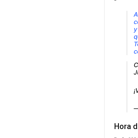
A
c
y
q
T
c
C
J
¡
—
Hora d