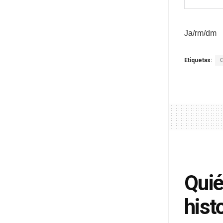
Ja/rm/dm
Etiquetas:
Quié
hist