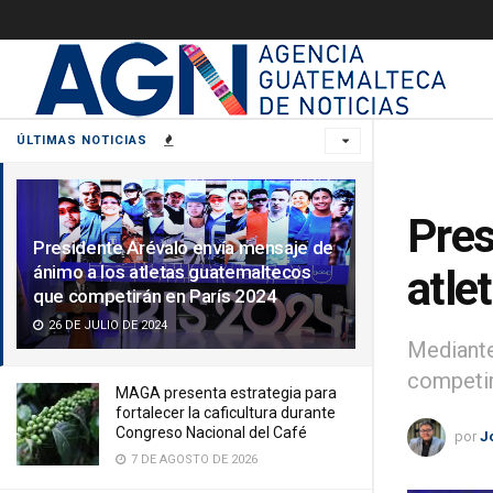
ÚLTIMAS NOTICIAS
Pres
Presidente Arévalo envía mensaje de
ánimo a los atletas guatemaltecos
atle
que competirán en París 2024
26 DE JULIO DE 2024
Mediante
competir
MAGA presenta estrategia para
fortalecer la caficultura durante
Congreso Nacional del Café
por
J
7 DE AGOSTO DE 2026