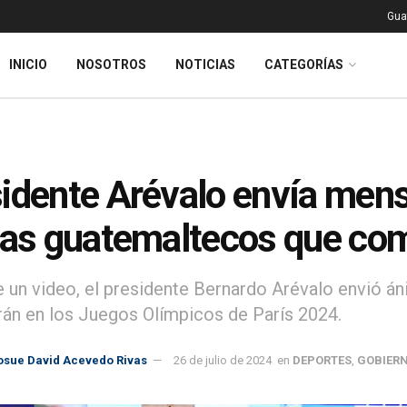
Gua
INICIO
NOSOTROS
NOTICIAS
CATEGORÍAS
idente Arévalo envía mens
tas guatemaltecos que com
 un video, el presidente Bernardo Arévalo envió á
án en los Juegos Olímpicos de París 2024.
osue David Acevedo Rivas
26 de julio de 2024
en
DEPORTES
,
GOBIER