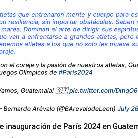
tletas que entrenaron mente y cuerpo para es
on resiliencia, sin importar obstáculos. Saben 
 marea. Dominan el arte de dirigir sus espíri
ue van a enfrentarse a grandes atletas, pero 
enemos atletas a los que no solo les mueve su
oraje.
on el coraje y la pasión de nuestros atletas, Gu
uegos Olímpicos de
#Paris2024
Vamos, Guatemala! 🇬🇹
pic.twitter.com/DmqO
 Bernardo Arévalo (@BArevalodeLeon)
July 2
e inauguración de París 2024 en Guate