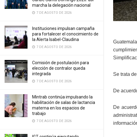
marcha la delegación nacional
7 DE AGOSTO DE 2026
Instituciones impulsan campaña
para fortalecer el conocimiento de
la Alerta Isabel-Claudina
Guatemala,
7 DE AGOSTO DE 2026
cumplimien
Simplifica
Comisión de postulación para
elección de contralor queda
integrada
Se trata de
7 DE AGOSTO DE 2026
De acuerdo 
Mintrab continúa impulsando la
habilitación de salas de lactancia
De acuerdo
materna en los espacios de
trabajo
administrat
7 DE AGOSTO DE 2026
información
IGT continúa ejecutando