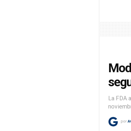
Mode
segu
La FDA a
noviemb
por
A