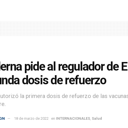
rna pide al regulador de E
nda dosis de refuerzo
utorizó la primera dosis de refuerzo de las vacun
re.
GN
18 de marzo de 2022
en
INTERNACIONALES
,
Salud