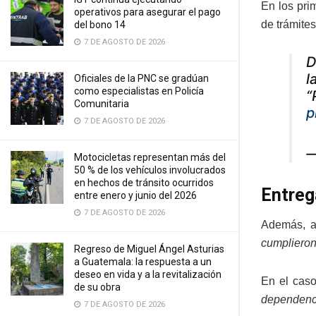
En los pri
operativos para asegurar el pago
de trámites
del bono 14
7 DE AGOSTO DE 2026
D
l
Oficiales de la PNC se gradúan
como especialistas en Policía
“
Comunitaria
p
7 DE AGOSTO DE 2026
—
Motocicletas representan más del
50 % de los vehículos involucrados
en hechos de tránsito ocurridos
Entreg
entre enero y junio del 2026
7 DE AGOSTO DE 2026
Además, ag
cumplieron
Regreso de Miguel Ángel Asturias
a Guatemala: la respuesta a un
deseo en vida y a la revitalización
En el caso
de su obra
dependenci
7 DE AGOSTO DE 2026