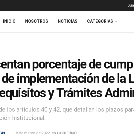
Gua
INICIO
NOSOTROS
NOTICIAS
CATEGORÍAS
entan porcentaje de cumpl
 de implementación de la L
equisitos y Trámites Admin
de los artículos 40 y 42, que detallan los plazos par
ción Institucional.
GN
18 de marzo de 2022
en
GOBIERNO