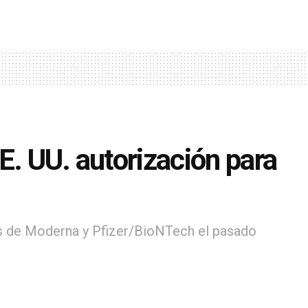
E. UU. autorización para
as de Moderna y Pfizer/BioNTech el pasado