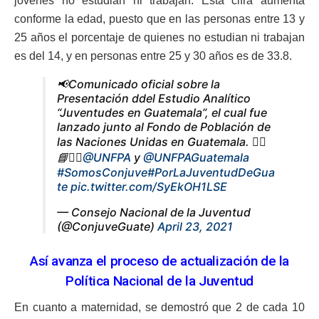
jóvenes no estudian ni trabajan. Esta cifra aumenta
conforme la edad, puesto que en las personas entre 13 y
25 años el porcentaje de quienes no estudian ni trabajan
es del 14, y en personas entre 25 y 30 años es de 33.8.
📢Comunicado oficial sobre la
Presentación ddel Estudio Analítico
“Juventudes en Guatemala”, el cual fue
lanzado junto al Fondo de Población de
las Naciones Unidas en Guatemala. 🙋‍♀️
📘🙋‍♂️
@UNFPA
y
@UNFPAGuatemala
#SomosConjuve
#PorLaJuventudDeGua
te
pic.twitter.com/SyEkOH1LSE
— Consejo Nacional de la Juventud
(@ConjuveGuate)
April 23, 2021
Así avanza el proceso de actualización de la
Política Nacional de la Juventud
En cuanto a maternidad, se demostró que 2 de cada 10