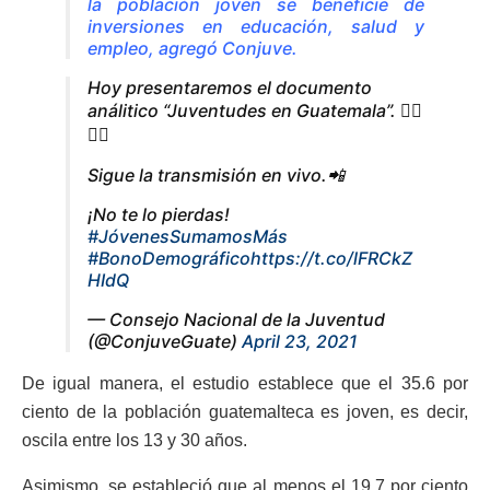
la población joven se beneficie de
inversiones en educación, salud y
empleo, agregó Conjuve.
Hoy presentaremos el documento
análitico “Juventudes en Guatemala”. 🙋‍♀️
🙋‍♂️
Sigue la transmisión en vivo.📲
¡No te lo pierdas!
#JóvenesSumamosMás
#BonoDemográfico
https://t.co/lFRCkZ
HIdQ
— Consejo Nacional de la Juventud
(@ConjuveGuate)
April 23, 2021
De igual manera, el estudio establece que el 35.6 por
ciento de la población guatemalteca es joven, es decir,
oscila entre los 13 y 30 años.
Asimismo, se estableció que al menos el 19.7 por ciento