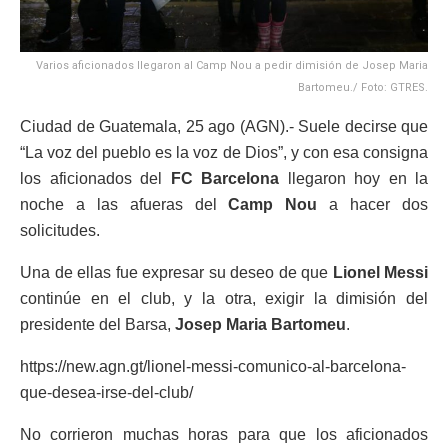
Varios aficionados llegaron al Camp Nou a pedir dimisión de Josep Maria
Bartomeu./ Foto: GTRES.
Ciudad de Guatemala, 25 ago (AGN).- Suele decirse que
“La voz del pueblo es la voz de Dios”, y con esa consigna
los aficionados del
FC Barcelona
llegaron hoy en la
noche a las afueras del
Camp Nou
a hacer dos
solicitudes.
Una de ellas fue expresar su deseo de que
Lionel Messi
continúe en el club, y la otra, exigir la dimisión del
presidente del Barsa,
Josep Maria Bartomeu
.
https://new.agn.gt/lionel-messi-comunico-al-barcelona-
que-desea-irse-del-club/
No corrieron muchas horas para que los aficionados