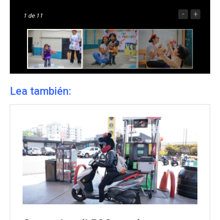
-
+
1
de 11
Lea también: