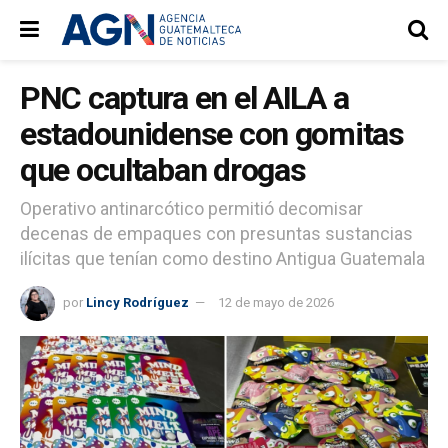
PNC captura en el AILA a
estadounidense con gomitas
que ocultaban drogas
Operativo antinarcótico permitió decomisar
decenas de empaques con presuntas sustancias
ilícitas que tenían como destino Antigua Guatemala
por
Lincy Rodríguez
12 de mayo de 2026