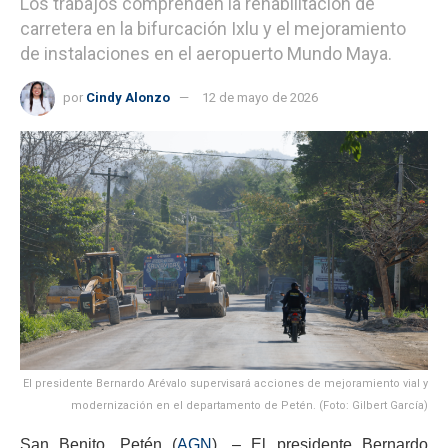
Los trabajos comprenden la rehabilitación de
carretera en la bifurcación Ixlu y el mejoramiento
de instalaciones en el aeropuerto Mundo Maya.
por
Cindy Alonzo
12 de mayo de 2026
El presidente Bernardo Arévalo supervisará acciones de mejoramiento vial y
modernización en el departamento de Petén. (Foto: Gilbert García)
San Benito, Petén (
AGN
). – El presidente Bernardo