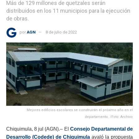
Más de 129 millones de quetzales serán
distribuidos en los 11 municipios para la ejecución
de obras.
por
AGN
8 de julio de 2022
Mejores edificios escolares se construirán el próximo año en el
departamento. /Foto: Archivo
Chiquimula, 8 jul (AGN).– El
Consejo Departamental de
Desarrollo (Codede) de Chiquimula
avaló la propuesta