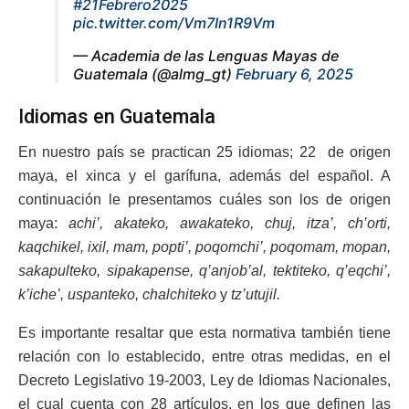
#21Febrero2025
pic.twitter.com/Vm7In1R9Vm
— Academia de las Lenguas Mayas de
Guatemala (@almg_gt)
February 6, 2025
Idiomas en Guatemala
En nuestro país se practican 25 idiomas; 22 de origen
maya, el xinca y el garífuna, además del español. A
continuación le presentamos cuáles son los de origen
maya:
achi’, akateko, awakateko, chuj, itza’, ch’orti,
kaqchikel, ixil, mam, popti’, poqomchi’, poqomam, mopan,
sakapulteko, sipakapense, q’anjob’al, tektiteko, q’eqchi’,
k’iche’, uspanteko, chalchiteko
y
tz’utujil.
Es importante resaltar que esta normativa también tiene
relación con lo establecido, entre otras medidas, en el
Decreto Legislativo 19-2003, Ley de Idiomas Nacionales,
el cual cuenta con 28 artículos, en los que definen las