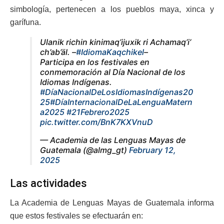
simbología, pertenecen a los pueblos maya, xinca y
garífuna.
Ulanik richin kinimaq’ijuxik ri Achamaq’i’
ch’ab’äl. –
#IdiomaKaqchikel
–
Participa en los festivales en
conmemoración al Día Nacional de los
Idiomas Indígenas.
#DíaNacionalDeLosIdiomasIndígenas20
25
#DíaInternacionalDeLaLenguaMatern
a2025
#21Febrero2025
pic.twitter.com/BnK7KXVnuD
— Academia de las Lenguas Mayas de
Guatemala (@almg_gt)
February 12,
2025
Las actividades
La Academia de Lenguas Mayas de Guatemala informa
que estos festivales se efectuarán en: