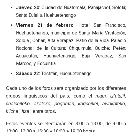
Jueves 20
: Ciudad de Guatemala; Panajachel, Sololá;
Santa Eulalia, Huehuetenango
Viernes 21 de febrero
: Hotel San Francisco,
Huehuetenango; municipio de Santa María Visitación,
Sololá ; Cobán, Alta Verapaz; Patio de la Vida, Palacio
Nacional de la Cultura; Chiquimula; Quiché; Petén;
Aguacatán, Huehuetenango; Baja Verapaz; San
Marcos, y Escuintla
Sábado 22:
Tectitán, Huehuetenango
Cada uno de los foros será organizado por los diferentes
grupos lingüísticos del país, como el
mam, tz’utujil,
chalchiteko, akateko, poqoman, kaqchikel, awakateko,
k’iche’, itza’
, entre otros.
Estos eventos se efectuarán en 8:00 a 13:00, de 9:00 a
13:00, 12:30 a 16:30 y 18:00 a 19:00 horas.