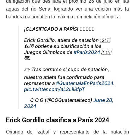
delegación que desfilará el próximo 26 de julio en las
aguas del río Sena, logrando ver una edición más la
bandera nacional en la máxima competición olímpica.
¡CLASIFICADO A PARÍS! 🏊🏼‍♂️✅💪
Erick Gordillo, atleta de natación 🇬🇹
🏊🏼 obtiene su clasificación a los
Juegos Olímpicos de
#París2024
🇫🇷
🔜.
👉 Tras cerrarse el cupo de natación,
nuestro atleta fue confirmado para
representar a
#GuatemalaEnParís2024
.
pic.twitter.com/aL2Lil8fpT
— C O G (@COGuatemalteco)
June 28,
2024
Erick Gordillo clasifica a París 2024
Oriundo de Izabal y representante de la natación