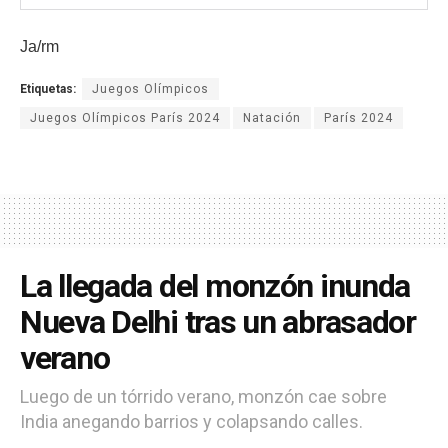
Ja/rm
Etiquetas:
Juegos Olímpicos
Juegos Olímpicos París 2024
Natación
París 2024
La llegada del monzón inunda
Nueva Delhi tras un abrasador
verano
Luego de un tórrido verano, monzón cae sobre
India anegando barrios y colapsando calles.