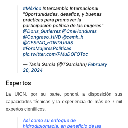
#México
Intercambio Internacional
"Oportunidades, desafíos, y buenas
prácticas para promover la
participación política de las mujeres"
@Doris_Gutierrez
@CneHonduras
@Congreso_HND
@cemh_h
@CESPAD_HONDURAS
#ForoMujeresPoliticas
pic.twitter.com/PMuDOFOToc
— Tania Garcia (@TGarciahn)
February
28, 2024
Expertos
La UICN, por su parte, pondrá a disposición sus
capacidades técnicas y la experiencia de más de 7 mil
expertos científicos.
Así como su enfoque de
hidrodiplomacia, en beneficio de las