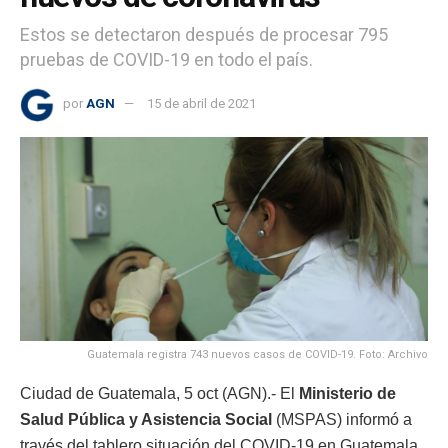
Estos se detectaron después de procesar 795
pruebas de COVID-19 en todo el país.
por
AGN
15 de abril de 2021
Guatemala registra 743 nuevos casos de COVID-19. Foto: Archivo
Ciudad de Guatemala, 5 oct (AGN).- El
Ministerio de
Salud Pública y Asistencia Social
(MSPAS) informó a
través del tablero situación del COVID-19 en Guatemala