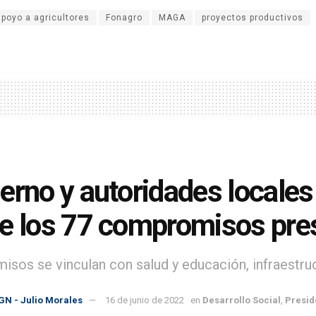
apoyo a agricultores
Fonagro
MAGA
proyectos productivos
erno y autoridades locales
e los 77 compromisos pres
sos se vinculan con salud y educación, infraestruct
GN - Julio Morales
16 de junio de 2022
en
Desarrollo Social
,
Presid