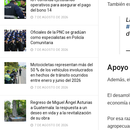
También ex
operativos para asegurar el pago
del bono 14
7 DE AGOSTO DE 2026
L
Oficiales de la PNC se gradúan
d
como especialistas en Policía
Comunitaria
—
7 DE AGOSTO DE 2026
Motocicletas representan más del
Apoyo 
50 % de los vehículos involucrados
en hechos de tránsito ocurridos
Además, el
entre enero y junio del 2026
7 DE AGOSTO DE 2026
El desarro
Regreso de Miguel Ángel Asturias
economía d
a Guatemala: la respuesta a un
deseo en vida y a la revitalización
de su obra
Por esa ra
7 DE AGOSTO DE 2026
agropecuar