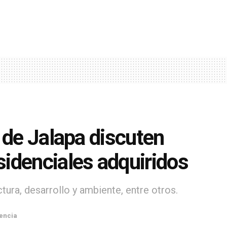
 de Jalapa discuten
idenciales adquiridos
ura, desarrollo y ambiente, entre otros.
encia