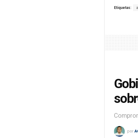
Etiquetas:
Gobi
sobr
Compromi
por
A