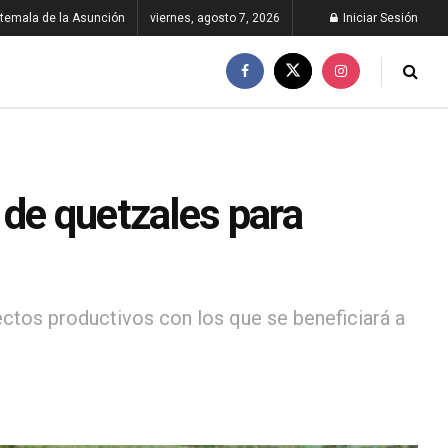
temala de la Asunción
viernes, agosto 7, 2026
Iniciar Sesión
 de quetzales para
ctos productivos con los que se beneficiará a