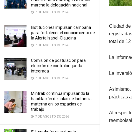
marcha la delegación nacional
7 DE AGOSTO DE 2026
Ciudad de 
Instituciones impulsan campaña
para fortalecer el conocimiento de
registrada
la Alerta Isabel-Claudina
total de 12
7 DE AGOSTO DE 2026
La informa
Comisión de postulación para
elección de contralor queda
integrada
La inversi
7 DE AGOSTO DE 2026
Asimismo, 
Mintrab continúa impulsando la
prácticas 
habilitación de salas de lactancia
materna en los espacios de
trabajo
Al respect
7 DE AGOSTO DE 2026
reembolsab
IGT continúa ejecutando