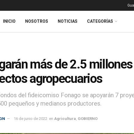
Gua
INICIO
NOSOTROS
NOTICIAS
CATEGORÍAS
garán más de 2.5 millones
ectos agropecuarios
fondos del fideicomiso Fonago se apoyarán 7 proye
00 pequeños y medianos productores.
GN
16 de junio de 2022
en
Agricultura
,
GOBIERNO