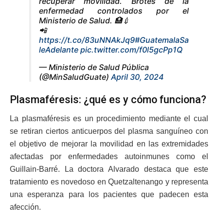
recuperar movilidad. Brotes de la
enfermedad controlados por el
Ministerio de Salud. 🏥💉
📲
https://t.co/83uNNAkJq9
#GuatemalaSa
leAdelante
pic.twitter.com/f0l5gcPp1Q
— Ministerio de Salud Pública
(@MinSaludGuate)
April 30, 2024
Plasmaféresis: ¿qué es y cómo funciona?
La plasmaféresis es un procedimiento mediante el cual
se retiran ciertos anticuerpos del plasma sanguíneo con
el objetivo de mejorar la movilidad en las extremidades
afectadas por enfermedades autoinmunes como el
Guillain-Barré. La doctora Alvarado destaca que este
tratamiento es novedoso en Quetzaltenango y representa
una esperanza para los pacientes que padecen esta
afección.