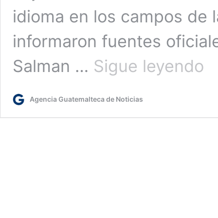
idioma en los campos de l
informaron fuentes oficia
Arab
Salman …
Sigue leyendo
Saud
inau
el
Agencia Guatemalteca de Noticias
prim
cent
de
IA
para
el
proc
auto
del
ára