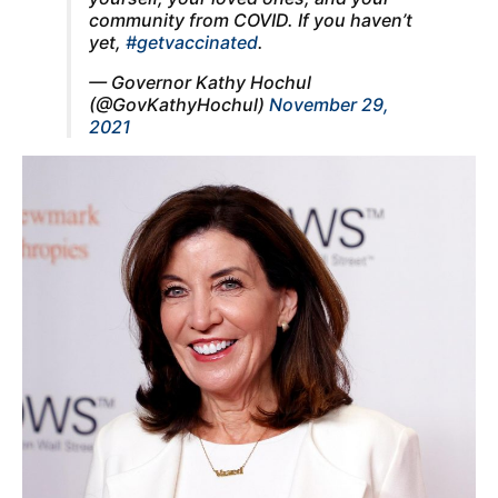
community from COVID. If you haven’t
yet,
#getvaccinated
.
— Governor Kathy Hochul
(@GovKathyHochul)
November 29,
2021