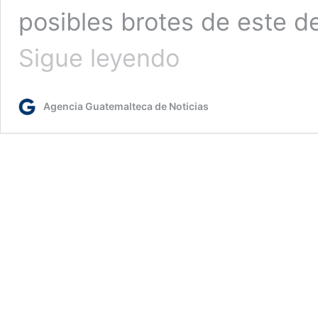
posibles brotes de este de
OMS
Sigue leyendo
pide
acelerar
la
Agencia Guatemalteca de Noticias
vacunación
ante
el
alto
riesgo
que
presenta
ómicron