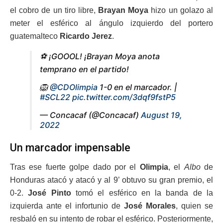
el cobro de un tiro libre,
Brayan Moya
hizo un golazo al
meter el esférico al ángulo izquierdo del portero
guatemalteco
Ricardo Jerez
.
⚽ ¡GOOOL! ¡Brayan Moya anota
temprano en el partido!
🦁
@CDOlimpia
1-0 en el marcador. |
#SCL22
pic.twitter.com/3dqf9fstP5
— Concacaf (@Concacaf)
August 19,
2022
Un marcador impensable
Tras ese fuerte golpe dado por el
Olimpia
, el
Albo
de
Honduras atacó y atacó y al 9’ obtuvo su gran premio, el
0-2.
José Pinto
tomó el esférico en la banda de la
izquierda ante el infortunio de
José Morales
, quien se
resbaló en su intento de robar el esférico. Posteriormente,