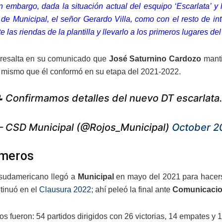
n embargo, dada la situación actual del esquipo ‘Escarlata’ y
 de Municipal, el señor Gerardo Villa, como con el resto de in
las riendas de la plantilla y llevarlo a los primeros lugares del
resalta en su comunicado que
José Saturnino Cardozo
manti
s, mismo que él conformó en su etapa del 2021-2022.
 Confirmamos detalles del nuevo DT escarlata
 CSD Municipal (@Rojos_Municipal)
October 2
úmeros
 sudamericano llegó a
Municipal
en mayo del 2021 para hacers
tinuó en el
Clausura 2022
; ahí peleó la final ante
Comunicaci
s fueron: 54 partidos dirigidos con 26 victorias, 14 empates y 1