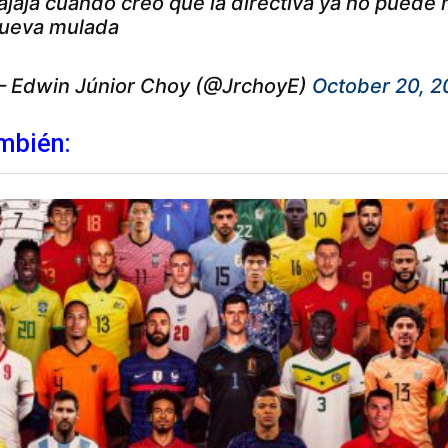
ajaja cuando creo que la directiva ya no puede 
ueva mulada
 Edwin Júnior Choy (@JrchoyE)
October 20, 2
mbién: