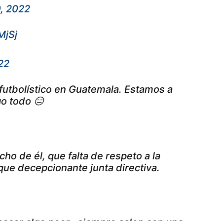
, 2022
MjSj
22
 futbolístico en Guatemala. Estamos a
go todo 😑
e él, que falta de respeto a la
 que decepcionante junta directiva.