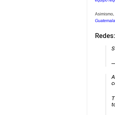
equipo requ
Asimismo, 
Guatemala
Redes: 
S
—
A
c
T
t