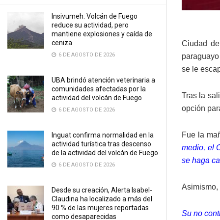
Insivumeh: Volcán de Fuego
reduce su actividad, pero
mantiene explosiones y caída de
ceniza
Ciudad de
6 DE AGOSTO DE 2026
paraguayo
se le escap
UBA brindó atención veterinaria a
comunidades afectadas por la
Tras la sa
actividad del volcán de Fuego
opción para
6 DE AGOSTO DE 2026
Fue la ma
Inguat confirma normalidad en la
actividad turística tras descenso
medio, el 
de la actividad del volcán de Fuego
se haga car
6 DE AGOSTO DE 2026
Asimismo, 
Desde su creación, Alerta Isabel-
Claudina ha localizado a más del
90 % de las mujeres reportadas
Su no cont
como desaparecidas