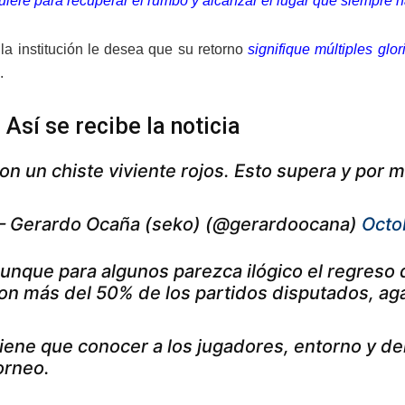
iere para recuperar el rumbo y alcanzar el lugar que siempre ha
la institución le desea que su retorno
signifique múltiples gl
.
Así se recibe la noticia
on un chiste viviente rojos. Esto supera y por
 Gerardo Ocaña (seko) (@gerardoocana)
Octo
unque para algunos parezca ilógico el regreso
on más del 50% de los partidos disputados, aga
iene que conocer a los jugadores, entorno y dem
orneo.