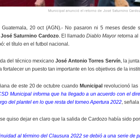
Municipal anunció el retorno de José Saturnino Cardoz
 Guatemala, 20 oct (AGN).- No pasaron ni 5 meses desde 
José Saturnino Cardozo
. El llamado
Diablo Mayor
retorna al
ó: el título en el futbol nacional.
lida del técnico mexicano
José Antonio Torres Servín
, la junt
 fortalecer un puesto tan importante en los objetivos de la insti
ñana de este 20 de octubre cuando
Municipal
revolucionó las 
CSD Municipal informa que ha llegado a un acuerdo con el dir
go del plantel en lo que resta del torneo Apertura 2022
, señala
se quiso dejar en claro que la salida de Cardozo había sido po
inuidad al término del Clausura 2022 se debió a una serie de 