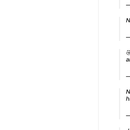
—
N
—

a
—
N
h
—