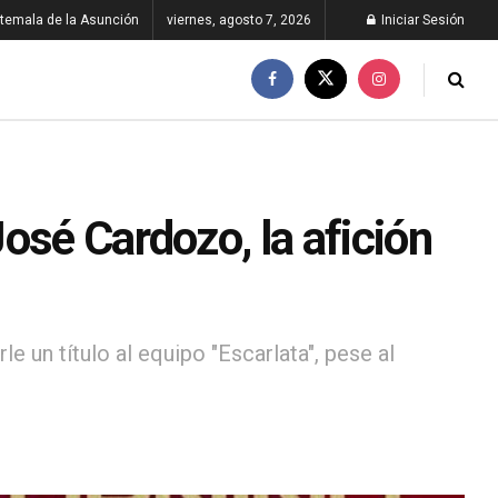
temala de la Asunción
viernes, agosto 7, 2026
Iniciar Sesión
osé Cardozo, la afición
e un título al equipo "Escarlata", pese al