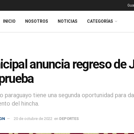
Gua
INICIO
NOSOTROS
NOTICIAS
CATEGORÍAS
cipal anuncia regreso de J
eprueba
o paraguayo tiene una segunda oportunidad para darl
nto del hincha.
GN
20 de octubre de 2022
en
DEPORTES