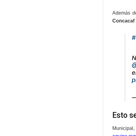
Además de 
Concacaf
#
N
@
e
p
—
Esto s
Municipal, 