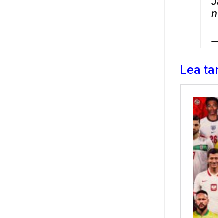
J
n
—
Lea ta