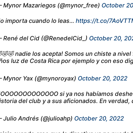
 Mynor Mazariegos (@mynor_free)
October 20
o importa cuando lo leas…
https://t.co/7AoVTT
 René del Cid (@RenedelCid_)
October 20, 20
🤣🤣 nadie los acepta! Somos un chiste a nivel
ños luz de Costa Rica por ejemplo y con eso di
 Mynor Yax (@mynoroyax)
October 20, 2022
OOOOOOOOOOOOO si ya nos habíamos deshecho d
istoria del club y a sus aficionados. En verdad,
 Julio Andrés (@julioahp)
October 20, 2022