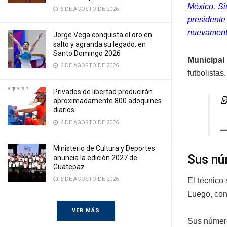
México. Si
6 DE AGOSTO DE 2026
presidente
nuevamente 
Jorge Vega conquista el oro en
salto y agranda su legado, en
Santo Domingo 2026
Municipal
6 DE AGOSTO DE 2026
futbolista
Privados de libertad producirán

aproximadamente 800 adoquines
diarios
6 DE AGOSTO DE 2026
—
Ministerio de Cultura y Deportes
Sus n
anuncia la edición 2027 de
Guatepaz
6 DE AGOSTO DE 2026
El técnico
Luego, con
VER MÁS
Sus número