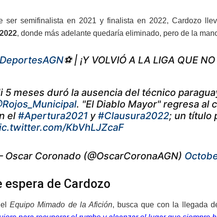
ser semifinalista en 2021 y finalista en 2022, Cardozo llev
 2022
, donde más adelante quedaría eliminado, pero de la mano
DeportesAGN
⚽️ | ¡Y VOLVIÓ A LA LIGA QUE N
i 5 meses duró la ausencia del técnico paragu
Rojos_Municipal
. "El Diablo Mayor" regresa al 
n el
#Apertura2021
y
#Clausura2022
; un título
ic.twitter.com/KbVhLJZcaF
 Oscar Coronado (@OscarCoronaAGN)
Octobe
e espera de Cardozo
el
Equipo Mimado de la Afición
, busca que con la llegada 