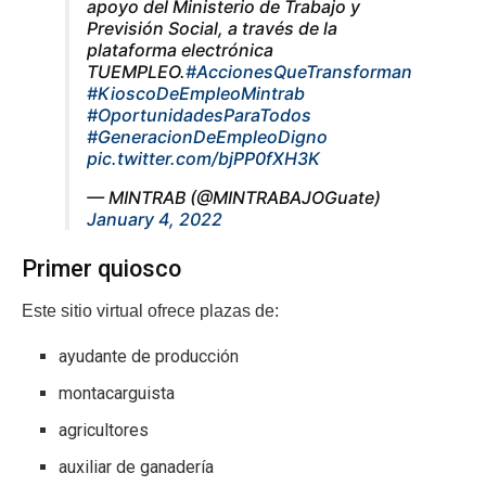
apoyo del Ministerio de Trabajo y
Previsión Social, a través de la
plataforma electrónica
TUEMPLEO.
#AccionesQueTransforman
#KioscoDeEmpleoMintrab
#OportunidadesParaTodos
#GeneracionDeEmpleoDigno
pic.twitter.com/bjPP0fXH3K
— MINTRAB (@MINTRABAJOGuate)
January 4, 2022
Primer quiosco
Este sitio virtual ofrece plazas de:
ayudante de producción
montacarguista
agricultores
auxiliar de ganadería