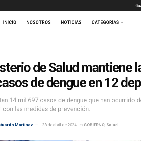
Gu
INICIO
NOSOTROS
NOTICIAS
CATEGORÍAS
sterio de Salud mantiene l
casos de dengue en 12 de
tan 14 mil 697 casos de dengue que han ocurrido de 
r con las medidas de prevención.
stuardo Martínez
28 de abril de 2024
en
GOBIERNO
,
Salud