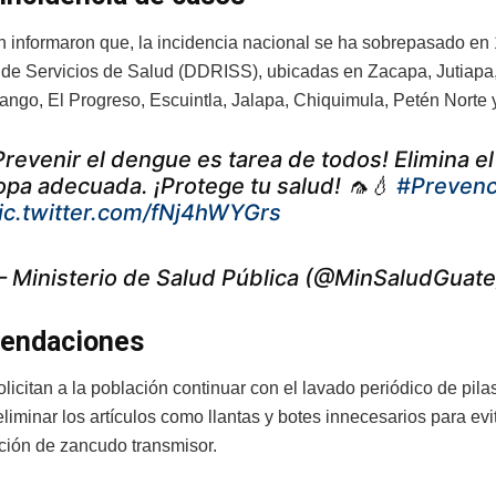
n informaron que, la incidencia nacional se ha sobrepasado e
 de Servicios de Salud (DDRISS), ubicadas en Zacapa, Jutiap
ango, El Progreso, Escuintla, Jalapa, Chiquimula, Petén Norte
Prevenir el dengue es tarea de todos! Elimina e
opa adecuada. ¡Protege tu salud! 🦟💧
#Preven
ic.twitter.com/fNj4hWYGrs
 Ministerio de Salud Pública (@MinSaludGuat
endaciones
icitan a la población continuar con el lavado periódico de pila
liminar los artículos como llantas y botes innecesarios para evi
ción de zancudo transmisor.