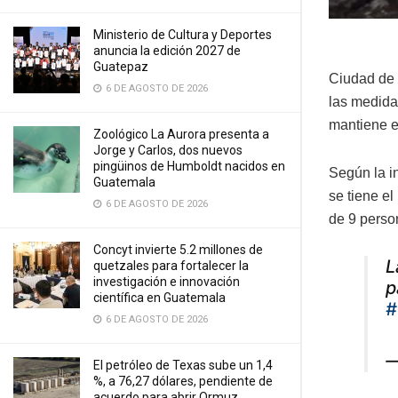
Ministerio de Cultura y Deportes
anuncia la edición 2027 de
Guatepaz
Ciudad de 
6 DE AGOSTO DE 2026
las medida
mantiene e
Zoológico La Aurora presenta a
Jorge y Carlos, dos nuevos
pingüinos de Humboldt nacidos en
Según la i
Guatemala
se tiene e
6 DE AGOSTO DE 2026
de 9 perso
Concyt invierte 5.2 millones de
L
quetzales para fortalecer la
investigación e innovación
p
científica en Guatemala
#
6 DE AGOSTO DE 2026
—
El petróleo de Texas sube un 1,4
%, a 76,27 dólares, pendiente de
acuerdo para abrir Ormuz