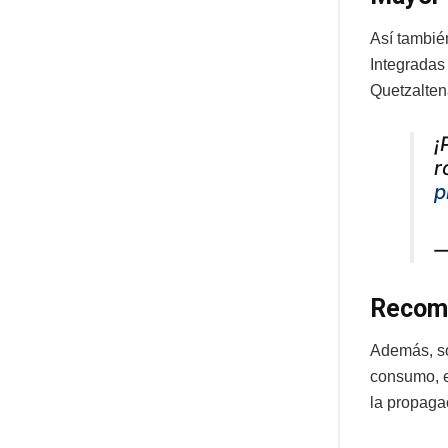
Así tambié
Integradas
Quetzalten
¡
r
p
—
Recom
Además, sol
consumo, e
la propaga