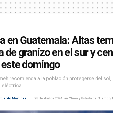
a en Guatemala: Altas temp
a de granizo en el sur y ce
 este domingo
umeh recomienda a la población protegerse del sol, l
 eléctrica.
stuardo Martínez
28 de abril de 2024
en
Clima y Estado del Tiempo
,