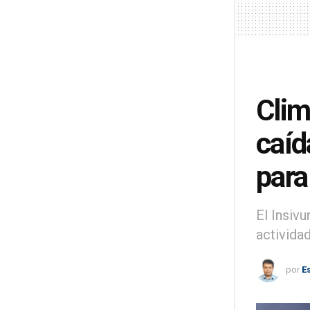
Clim
caíd
para
El Insiv
actividad
por
E