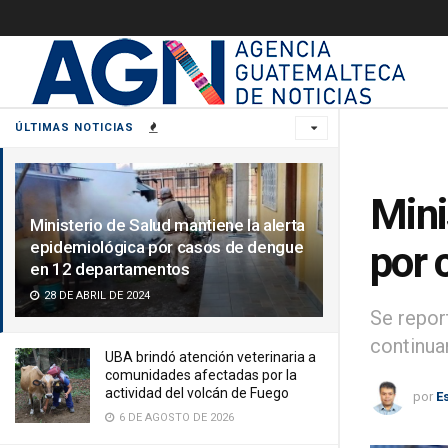
ÚLTIMAS NOTICIAS
Mini
Ministerio de Salud mantiene la alerta
epidemiológica por casos de dengue
por 
en 12 departamentos
28 DE ABRIL DE 2024
Se repor
continua
UBA brindó atención veterinaria a
comunidades afectadas por la
actividad del volcán de Fuego
por
E
6 DE AGOSTO DE 2026