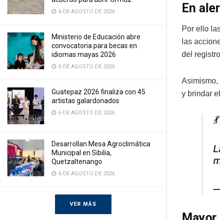
En ale
6 DE AGOSTO DE 2026
Por ello l
Ministerio de Educación abre
las accione
convocatoria para becas en
del registr
idiomas mayas 2026
6 DE AGOSTO DE 2026
Asimismo, 
Guatepaz 2026 finaliza con 45
y brindar e
artistas galardonados
6 DE AGOSTO DE 2026

Desarrollan Mesa Agroclimática
L
Municipal en Sibilia,
m
Quetzaltenango
6 DE AGOSTO DE 2026
—
VER MÁS
Mayor 