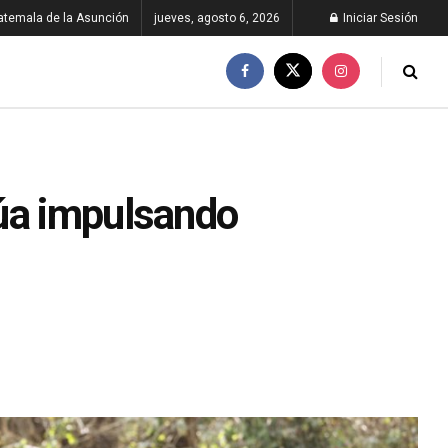
atemala de la Asunción
jueves, agosto 6, 2026
Iniciar Sesión
núa impulsando