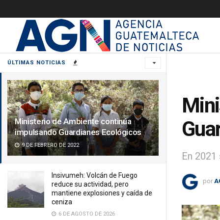
ÚLTIMAS NOTICIAS
Mini
Ministerio de Ambiente continúa
Guar
impulsando Guardianes Ecológicos
9 DE FEBRERO DE 2022
En 2021 
Insivumeh: Volcán de Fuego
por
A
reduce su actividad, pero
mantiene explosiones y caída de
ceniza
6 DE AGOSTO DE 2026