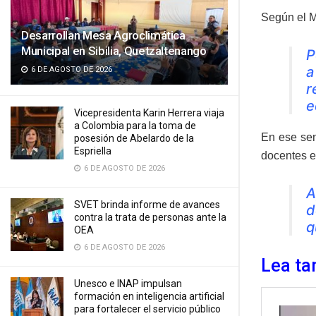
Según el M
Desarrollan Mesa Agroclimática
Municipal en Sibilia, Quetzaltenango
P
a
6 DE AGOSTO DE 2026
r
e
Vicepresidenta Karin Herrera viaja
a Colombia para la toma de
En ese sen
posesión de Abelardo de la
Espriella
docentes e
6 DE AGOSTO DE 2026
A
SVET brinda informe de avances
d
contra la trata de personas ante la
q
OEA
6 DE AGOSTO DE 2026
Lea ta
Unesco e INAP impulsan
formación en inteligencia artificial
para fortalecer el servicio público