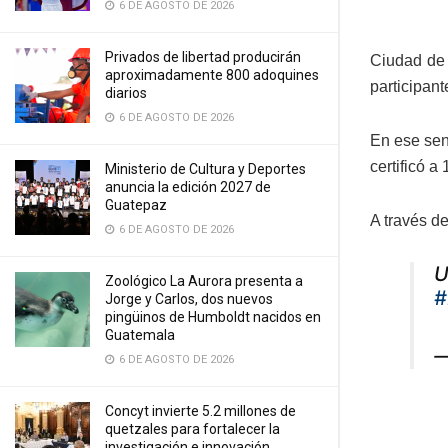
6 DE AGOSTO DE 2026
Privados de libertad producirán
Ciudad de
aproximadamente 800 adoquines
participan
diarios
6 DE AGOSTO DE 2026
En ese sen
certificó a
Ministerio de Cultura y Deportes
anuncia la edición 2027 de
Guatepaz
A través de
6 DE AGOSTO DE 2026
Zoológico La Aurora presenta a
#
Jorge y Carlos, dos nuevos
pingüinos de Humboldt nacidos en
Guatemala
—
6 DE AGOSTO DE 2026
Concyt invierte 5.2 millones de
quetzales para fortalecer la
investigación e innovación