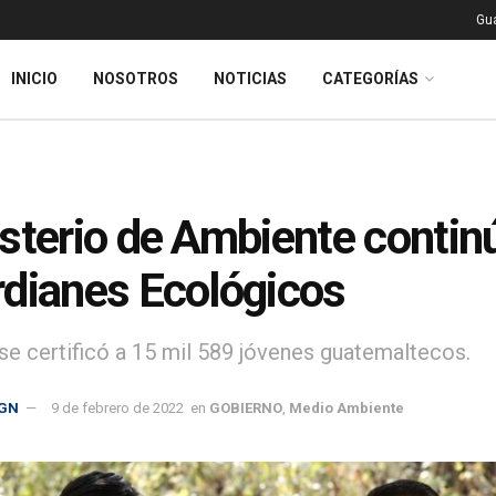
Gu
INICIO
NOSOTROS
NOTICIAS
CATEGORÍAS
sterio de Ambiente conti
dianes Ecológicos
se certificó a 15 mil 589 jóvenes guatemaltecos.
GN
9 de febrero de 2022
en
GOBIERNO
,
Medio Ambiente