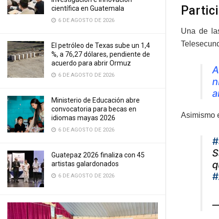
Partic
científica en Guatemala
6 DE AGOSTO DE 2026
Una de las
Telesecund
El petróleo de Texas sube un 1,4
%, a 76,27 dólares, pendiente de
acuerdo para abrir Ormuz
A
6 DE AGOSTO DE 2026
n
a
Ministerio de Educación abre
convocatoria para becas en
Asimismo e
idiomas mayas 2026
6 DE AGOSTO DE 2026
#
S
Guatepaz 2026 finaliza con 45
q
artistas galardonados
#
6 DE AGOSTO DE 2026
—