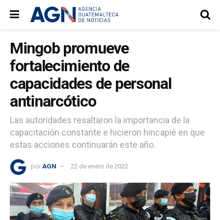
Mingob promueve
fortalecimiento de
capacidades de personal
antinarcótico
Las autoridades resaltaron la importancia de la
capacitación constante e hicieron hincapié en que
estas acciones continuarán este año.
por
AGN
22 de enero de 2022