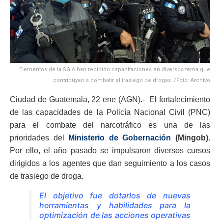
Elementos de la SGIA han recibido capacitaciones en diversos tema que
contribuyen a combatir el trasiego de drogas. /Foto: Archivo
Ciudad de Guatemala, 22 ene (AGN).- El fortalecimiento
de las capacidades de la Policía Nacional Civil (PNC)
para el combate del narcotráfico es una de las
prioridades del
Ministerio de Gobernación
(Mingob)
.
Por ello, el año pasado se impulsaron diversos cursos
dirigidos a los agentes que dan seguimiento a los casos
de trasiego de droga.
El objetivo fue dotarlos de nuevas
herramientas y habilidades para la
optimización de las acciones operativas