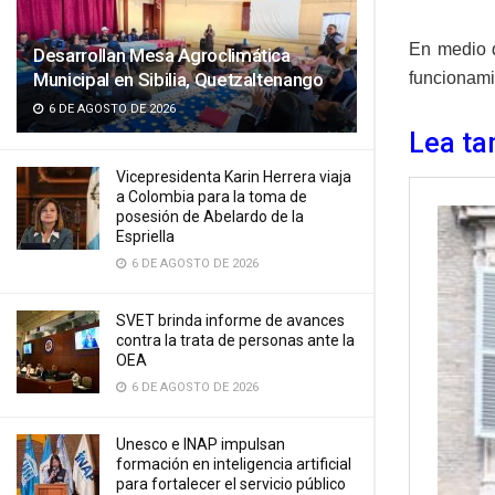
En medio d
Desarrollan Mesa Agroclimática
Municipal en Sibilia, Quetzaltenango
funcionami
6 DE AGOSTO DE 2026
Lea ta
Vicepresidenta Karin Herrera viaja
a Colombia para la toma de
posesión de Abelardo de la
Espriella
6 DE AGOSTO DE 2026
SVET brinda informe de avances
contra la trata de personas ante la
OEA
6 DE AGOSTO DE 2026
Unesco e INAP impulsan
formación en inteligencia artificial
para fortalecer el servicio público