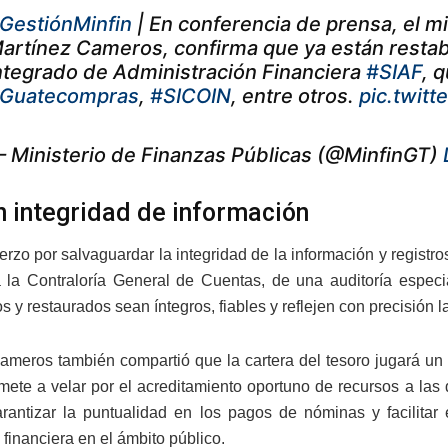
GestiónMinfin
| En conferencia de prensa, el m
artínez Cameros, confirma que ya están restab
ntegrado de Administración Financiera
#SIAF
, 
Guatecompras
,
#SICOIN
, entre otros.
pic.twit
 Ministerio de Finanzas Públicas (@MinfinGT)
n integridad de información
rzo por salvaguardar la integridad de la información y registros
 a la Contraloría General de Cuentas, de una auditoría espec
 y restaurados sean íntegros, fiables y reflejen con precisión la
ameros también compartió que la cartera del tesoro jugará un 
ete a velar por el acreditamiento oportuno de recursos a las d
arantizar la puntualidad en los pagos de nóminas y facilitar
 financiera en el ámbito público.