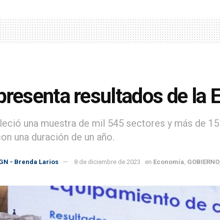
presenta resultados de l
leció una muestra de mil 545 sectores y más de 15 
con una duración de un año.
GN - Brenda Larios
8 de diciembre de 2023
en
Economía
,
GOBIERNO