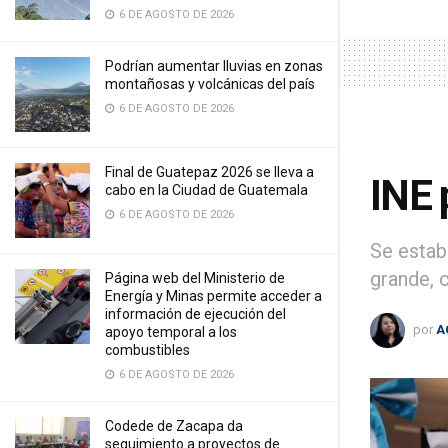
6 DE AGOSTO DE 2026
Podrían aumentar lluvias en zonas
montañosas y volcánicas del país
6 DE AGOSTO DE 2026
Final de Guatepaz 2026 se lleva a
INE 
cabo en la Ciudad de Guatemala
6 DE AGOSTO DE 2026
Se estab
grande, 
Página web del Ministerio de
Energía y Minas permite acceder a
información de ejecución del
por
A
apoyo temporal a los
combustibles
6 DE AGOSTO DE 2026
Codede de Zacapa da
seguimiento a proyectos de