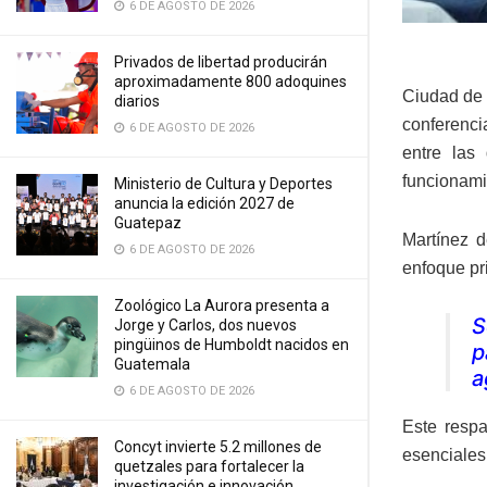
6 DE AGOSTO DE 2026
Privados de libertad producirán
aproximadamente 800 adoquines
Ciudad de 
diarios
conferenci
6 DE AGOSTO DE 2026
entre las
funcionami
Ministerio de Cultura y Deportes
anuncia la edición 2027 de
Guatepaz
Martínez d
6 DE AGOSTO DE 2026
enfoque pr
Zoológico La Aurora presenta a
S
Jorge y Carlos, dos nuevos
pingüinos de Humboldt nacidos en
p
Guatemala
a
6 DE AGOSTO DE 2026
Este respa
Concyt invierte 5.2 millones de
esenciales
quetzales para fortalecer la
investigación e innovación