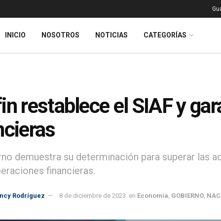
Gu
INICIO
NOSOTROS
NOTICIAS
CATEGORÍAS
in restablece el SIAF y ga
ncieras
rno demuestra su determinación para superar las a
peraciones financieras.
incy Rodríguez
8 de diciembre de 2023
en
Economía
,
GOBIERNO
,
NAC