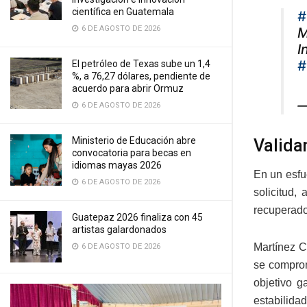
científica en Guatemala
#
6 DE AGOSTO DE 2026
M
I
#
El petróleo de Texas sube un 1,4
%, a 76,27 dólares, pendiente de
acuerdo para abrir Ormuz
—
6 DE AGOSTO DE 2026
Ministerio de Educación abre
Valida
convocatoria para becas en
idiomas mayas 2026
En un esfue
6 DE AGOSTO DE 2026
solicitud,
recuperados
Guatepaz 2026 finaliza con 45
artistas galardonados
Martínez C
6 DE AGOSTO DE 2026
se comprom
objetivo g
estabilidad