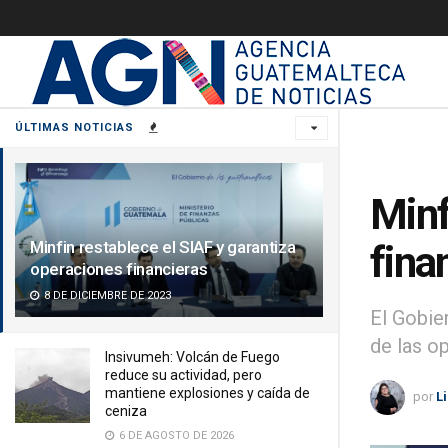
ÚLTIMAS NOTICIAS
Minf
Minfin restablece el SIAF y garantiza
fina
operaciones financieras
8 DE DICIEMBRE DE 2023
El Gobie
de las o
Insivumeh: Volcán de Fuego
reduce su actividad, pero
mantiene explosiones y caída de
por
L
ceniza
6 DE AGOSTO DE 2026