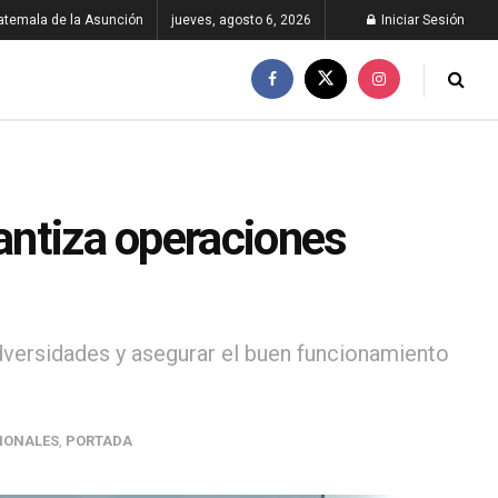
atemala de la Asunción
jueves, agosto 6, 2026
Iniciar Sesión
rantiza operaciones
dversidades y asegurar el buen funcionamiento
IONALES
,
PORTADA