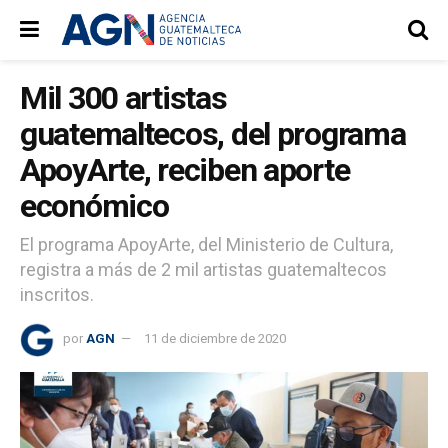
Mil 300 artistas
guatemaltecos, del programa
ApoyArte, reciben aporte
económico
El programa ApoyArte, del Ministerio de Cultura,
registra a más de 2 mil artistas guatemaltecos
inscritos.
por
AGN
11 de diciembre de 2020