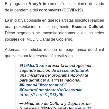
El programa
ApoyArte
comenzó a ejecutarse derivado
de la pandemia del
coronavirus (COVID-19)
.
La iniciativa consiste en que los artistas inscritos realicen
una presentación en el segmento
Escena Cultural
.
Dicho segmento se transmite diariamente en las redes
sociales del MCD y Canal de Gobierno.
Además, los artistas reciben un pago único de 3 mil
quetzales por la presentación realizada.
El
@McdGuate
presenta la octogésima
segunda edición de
#EscenaCultural
,
una iniciativa del programa ApoyArte
para dignificar al artista nacional.
#RumboAlBicentenarioGT
#CulturaComoMotorDeDesarrollo
https://t.co/zKijFd3y0b
— Ministerio de Cultura y Deportes de
Guatemala (@McdGuate)
December 11,