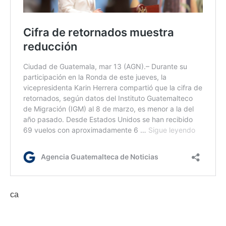
ca
Etiquetas:
OIM; migrantes guatemaltecos