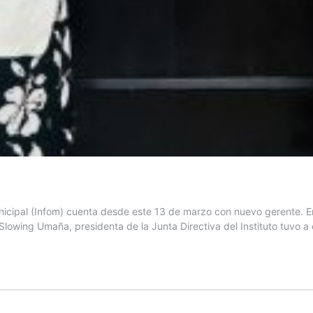
icipal (Infom) cuenta desde este 13 de marzo con nuevo gerente. En
 Slowing Umaña, presidenta de la Junta Directiva del Instituto tuvo 