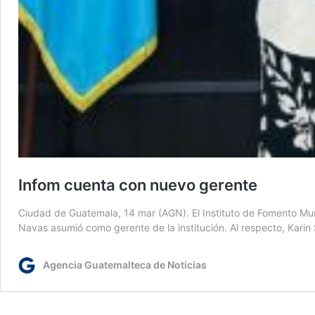
Infom cuenta con nuevo gerente
Ciudad de Guatemala, 14 mar (AGN). El Instituto de Fomento Mun
Navas asumió como gerente de la institución. Al respecto, Karin
Agencia Guatemalteca de Noticias