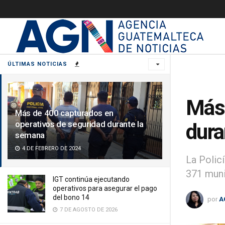
ÚLTIMAS NOTICIAS
Más 
Más de 400 capturados en
operativos de seguridad durante la
dura
semana
4 DE FEBRERO DE 2024
La Polic
371 muni
IGT continúa ejecutando
operativos para asegurar el pago
del bono 14
por
A
7 DE AGOSTO DE 2026