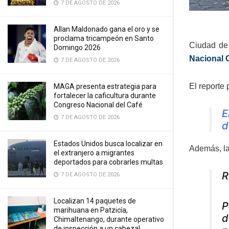
7 DE AGOSTO DE 2026
Allan Maldonado gana el oro y se
proclama tricampeón en Santo
Ciudad de 
Domingo 2026
Nacional C
7 DE AGOSTO DE 2026
El reporte 
MAGA presenta estrategia para
fortalecer la caficultura durante
Congreso Nacional del Café
E
7 DE AGOSTO DE 2026
d
Estados Unidos busca localizar en
Además, l
el extranjero a migrantes
deportados para cobrarles multas
R
7 DE AGOSTO DE 2026
Localizan 14 paquetes de
P
marihuana en Patzicía,
d
Chimaltenango, durante operativo
de inspección a un cabezal