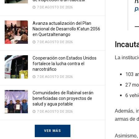
n
p
7 DE AGOSTO DE 2026
Avanza actualización del Plan
—
Nacional de Desarrollo K’atun 2056
en Quetzaltenango
Incaut
7 DE AGOSTO DE 2026
La instituc
Cooperación con Estados Unidos
fortalece la lucha contra el
narcotráfico
103 a
7 DE AGOSTO DE 2026
27 mo
Comunidades de Rabinal serán
6 veh
beneficiadas con proyectos de
salud y agua potable
Además, in
7 DE AGOSTO DE 2026
armas de d
VER MÁS
Asimismo, 