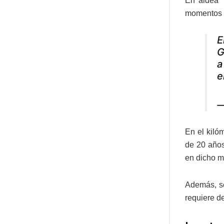
En aldea T
momentos a
E
G
a
e
—
En el kiló
de 20 años
en dicho m
Además, s
requiere d