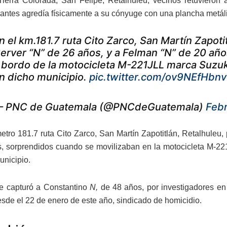
ierra Colorada, San Felipe, Retalhuleu, vecinos retuvieron 
ntes agredía físicamente a su cónyuge con una plancha metálic
n el km.181.7 ruta Cito Zarco, San Martín Zapotit
erver “N” de 26 años, y a Felman “N” de 20 añ
 bordo de la motocicleta M-221JLL marca Suzuk
n dicho municipio.
pic.twitter.com/ov9NEfHbnv
 PNC de Guatemala (@PNCdeGuatemala)
Febr
metro 181.7 ruta Cito Zarco, San Martín Zapotitlán, Retalhuleu,
, sorprendidos cuando se movilizaban en la motocicleta M-22
unicipio.
e capturó a Constantino
N,
de 48 años, por investigadores en 
esde el 22 de enero de este año, sindicado de homicidio.