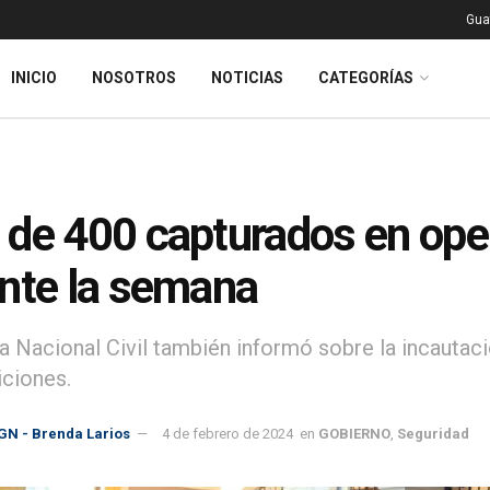
Gua
INICIO
NOSOTROS
NOTICIAS
CATEGORÍAS
de 400 capturados en oper
nte la semana
ía Nacional Civil también informó sobre la incautac
ciones.
GN - Brenda Larios
4 de febrero de 2024
en
GOBIERNO
,
Seguridad