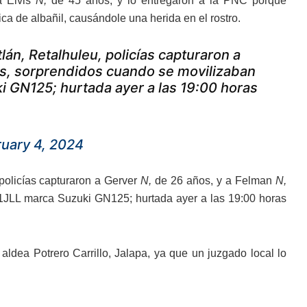
a Elvis
N,
de 45 años, y lo entregaron a la PNC porque
a de albañil, causándole una herida en el rostro.
lán, Retalhuleu, policías capturaron a
os, sorprendidos cuando se movilizaban
i GN125; hurtada ayer a las 19:00 horas
uary 4, 2024
 policías capturaron a Gerver
N,
de 26 años, y a Felman
N,
1JLL marca Suzuki GN125; hurtada ayer a las 19:00 horas
aldea Potrero Carrillo, Jalapa, ya que un juzgado local lo