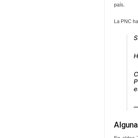
país.
La PNC hac
S
H
C
P
e
—
Alguna