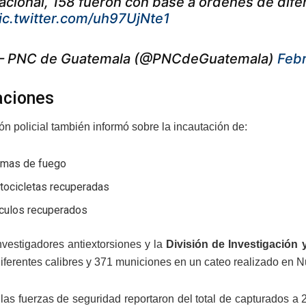
acional, 158 fueron con base a órdenes de dife
ic.twitter.com/uh97UjNte1
 PNC de Guatemala (@PNCdeGuatemala)
Febr
aciones
ión policial también informó sobre la incautación de:
rmas de fuego
tocicletas recuperadas
ículos recuperados
vestigadores antiextorsiones y la
División de Investigación
iferentes calibres y 371 municiones en un cateo realizado en 
las fuerzas de seguridad reportaron del total de capturados a 