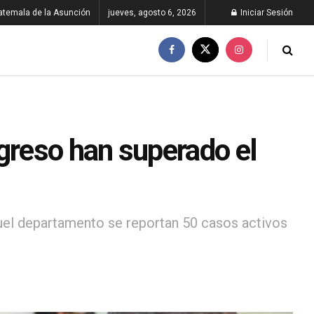
atemala de la Asunción
jueves, agosto 6, 2026
Iniciar Sesión
greso han superado el
quel departamento se reportan 50 casos activos