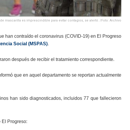
 de mascarilla es imprescindible para evitar contagios, se alertó. /Foto: Archivo
ue han contraído el coronavirus (COVID-19) en El Progreso
stencia Social (MSPAS)
.
aron después de recibir el tratamiento correspondiente.
 informó que en aquel departamento se reportan actualmente
cinos han sido diagnosticados, incluidos 77 que fallecieron
 El Progreso: