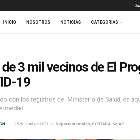
Gu
INICIO
NOSOTROS
NOTICIAS
CATEGORÍAS
de 3 mil vecinos de El Pro
ID-19
do con los registros del Ministerio de Salud, en a
fermedad.
GN
15 de abril de 2021
en
Departamentales
,
PORTADA
,
Salud