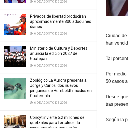
6 DE AGOSTO DE 2026
Privados de libertad producirán
aproximadamente 800 adoquines
diarios
6 DE AGOSTO DE 2026
Ciudad de 
han vencid
Ministerio de Cultura y Deportes
anuncia la edición 2027 de
Tal porcen
Guatepaz
6 DE AGOSTO DE 2026
Por medio 
Zoológico La Aurora presenta a
50 casos a
Jorge y Carlos, dos nuevos
pingüinos de Humboldt nacidos en
Guatemala
Desde que 
6 DE AGOSTO DE 2026
tras prese
Concyt invierte 5.2 millones de
Según la p
quetzales para fortalecer la
investigación e innovación