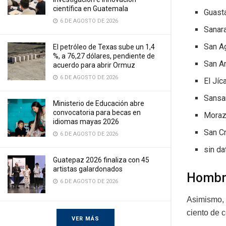
científica en Guatemala
Guasta
6 DE AGOSTO DE 2026
Sanara
San A
El petróleo de Texas sube un 1,4
%, a 76,27 dólares, pendiente de
San A
acuerdo para abrir Ormuz
6 DE AGOSTO DE 2026
El Jíc
Sansa
Ministerio de Educación abre
convocatoria para becas en
Moraz
idiomas mayas 2026
San Cr
6 DE AGOSTO DE 2026
sin da
Guatepaz 2026 finaliza con 45
artistas galardonados
Hombre
6 DE AGOSTO DE 2026
Asimismo, 
ciento de 
VER MÁS