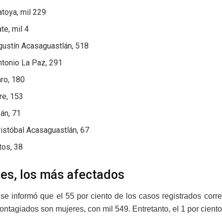
toya, mil 229
te, mil 4
gustín Acasaguastlán, 518
ntonio La Paz, 291
aro, 180
re, 153
án, 71
istóbal Acasaguastlán, 67
tos, 38
s, los más afectados
se informó que el 55 por ciento de los casos registrados cor
contagiados son mujeres, con mil 549. Entretanto, el 1 por cien