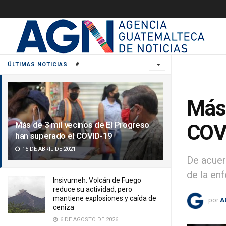
ÚLTIMAS NOTICIAS
Más 
Más de 3 mil vecinos de El Progreso
COV
han superado el COVID-19
15 DE ABRIL DE 2021
De acuer
de la en
Insivumeh: Volcán de Fuego
reduce su actividad, pero
mantiene explosiones y caída de
por
A
ceniza
6 DE AGOSTO DE 2026