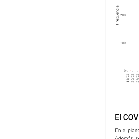
El COV
En el plan
Además, se