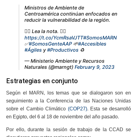
Ministros de Ambiente de
Centroamérica continúan enfocados en
reducir la vulnerabilidad de la región.
👇🏼 Lea la nota. 👇🏼
https://t.co/YcmRsaVJTT
#SomosMARN
✅
#SomosGenteAAP
🌱
#Accesibles
#Ágiles
y
#Productivos
♻️
— Ministerio Ambiente y Recursos
Naturales (@marngt)
February 9, 2023
Estrategias en conjunto
Según el MARN, los temas que se dialogaron son en
seguimiento a la Conferencia de las Naciones Unidas
sobre el Cambio Climático
(COP27)
. Esta se desarrolló
en Egipto, del 6 al 18 de noviembre del año pasado.
Por ello, durante la sesión de trabajo de la CCAD se