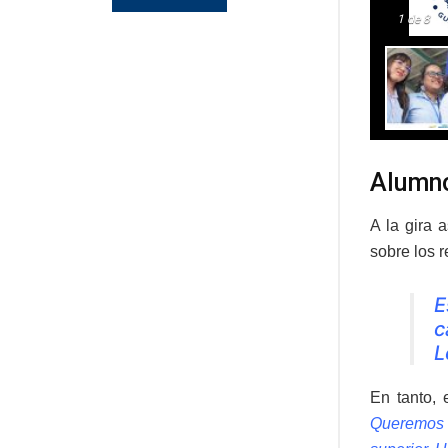
1
de 8
Alumno
A la gira 
sobre los 
E
c
L
En tanto, 
Queremos 