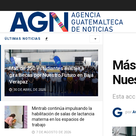
ÚLTIMAS NOTICIAS
Más 
Más de 250 estudiantes asisten a
gira Becas por Nuestro Futuro en Baja
Nues
Verapaz
30 DE ABRIL DE 2025
Esta acc
Mintrab continúa impulsando la
por
A
habilitación de salas de lactancia
materna en los espacios de
trabajo
7 DE AGOSTO DE 2026