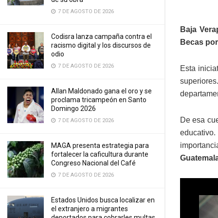
7 DE AGOSTO DE 2026
Baja Vera
Codisra lanza campaña contra el
Becas por
racismo digital y los discursos de
odio
7 DE AGOSTO DE 2026
Esta inici
superiores
Allan Maldonado gana el oro y se
departamen
proclama tricampeón en Santo
Domingo 2026
De esa cue
7 DE AGOSTO DE 2026
educativo.
importanc
MAGA presenta estrategia para
fortalecer la caficultura durante
Guatemal
Congreso Nacional del Café
7 DE AGOSTO DE 2026
Estados Unidos busca localizar en
el extranjero a migrantes
deportados para cobrarles multas