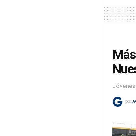
Más 
Nues
Jóvenes 
por
A