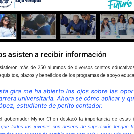
s asisten a recibir información
asistieron más de 250 alumnos de diversos centros educativos
requisitos, plazos y beneficios de los programas de apoyo educa
sta gira me ha abierto los ojos sobre las opo
arrera universitaria. Ahora sé cómo aplicar y
ópez, estudiante de perito contador.
el gobernador Mynor Chen destacó la importancia de estas in
que todos los jóvenes con deseos de superación tengan la