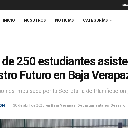
Gua
INICIO
NOSOTROS
NOTICIAS
CATEGORÍAS
de 250 estudiantes asiste
tro Futuro en Baja Verapa
ión es impulsada por la Secretaría de Planificación
GN
30 de abril de 2025
en
Baja Verapaz
,
Departamentales
,
Desarroll