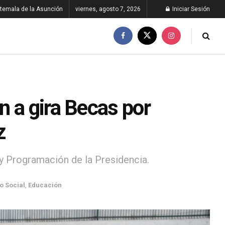
temala de la Asunción
viernes, agosto 7, 2026
Iniciar Sesión
n a gira Becas por
z
 y Programación de la Presidencia.
o Social
,
Educación