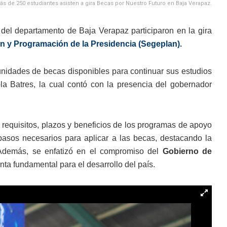
ás de 250 estudiantes asisten a gira Becas por Nuestro Futuro en Baja Verapaz.
del departamento de Baja Verapaz participaron en la gira
ón y Programación de la Presidencia (Segeplan).
rtunidades de becas disponibles para continuar sus estudios
ola Batres, la cual contó con la presencia del gobernador
s requisitos, plazos y beneficios de los programas de apoyo
pasos necesarios para aplicar a las becas, destacando la
Además, se enfatizó en el compromiso del
Gobierno de
a fundamental para el desarrollo del país.