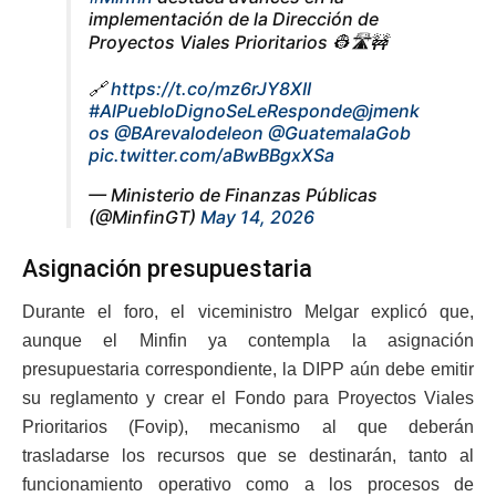
implementación de la Dirección de
Proyectos Viales Prioritarios 👷🛣️🚧
🔗
https://t.co/mz6rJY8XII
#AlPuebloDignoSeLeResponde
@jmenk
os
@BArevalodeleon
@GuatemalaGob
pic.twitter.com/aBwBBgxXSa
— Ministerio de Finanzas Públicas
(@MinfinGT)
May 14, 2026
Asignación presupuestaria
Durante el foro, el viceministro Melgar explicó que,
aunque el Minfin ya contempla la asignación
presupuestaria correspondiente, la DIPP aún debe emitir
su reglamento y crear el Fondo para Proyectos Viales
Prioritarios (Fovip), mecanismo al que deberán
trasladarse los recursos que se destinarán, tanto al
funcionamiento operativo como a los procesos de