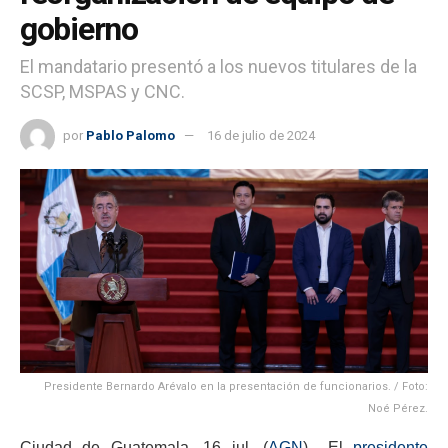
gobierno
El mandatario presentó a los nuevos titulares de la
SCSP, MSPAS y CNC.
por
Pablo Palomo
16 de julio de 2024
Presidente Bernardo Arévalo en la presentación de funcionarios. / Foto:
Noé Pérez.
Ciudad de Guatemala, 16 jul. (
AGN
).- El
presidente