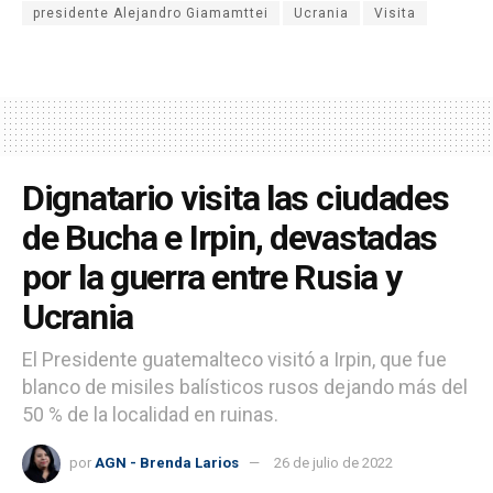
presidente Alejandro Giamamttei
Ucrania
Visita
Dignatario visita las ciudades
de Bucha e Irpin, devastadas
por la guerra entre Rusia y
Ucrania
El Presidente guatemalteco visitó a Irpin, que fue
blanco de misiles balísticos rusos dejando más del
50 % de la localidad en ruinas.
por
AGN - Brenda Larios
26 de julio de 2022