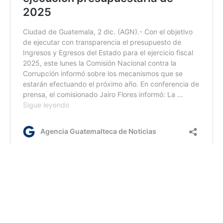
bl/dc/dm
Etiquetas:
Caso B410
lucha contra la corrupción
SAT