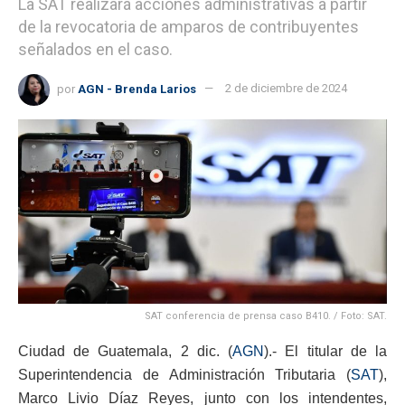
La SAT realizará acciones administrativas a partir
de la revocatoria de amparos de contribuyentes
señalados en el caso.
por
AGN - Brenda Larios
2 de diciembre de 2024
SAT conferencia de prensa caso B410. / Foto: SAT.
Ciudad de Guatemala, 2 dic. (
AGN
).- El titular de la
Superintendencia de Administración Tributaria (
SAT
),
Marco Livio Díaz Reyes, junto con los intendentes,