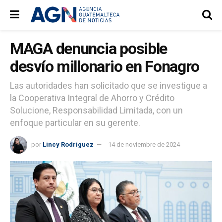
MAGA denuncia posible
desvío millonario en Fonagro
Las autoridades han solicitado que se investigue a
la Cooperativa Integral de Ahorro y Crédito
Solucione, Responsabilidad Limitada, con un
enfoque particular en su gerente.
por
Lincy Rodríguez
14 de noviembre de 2024